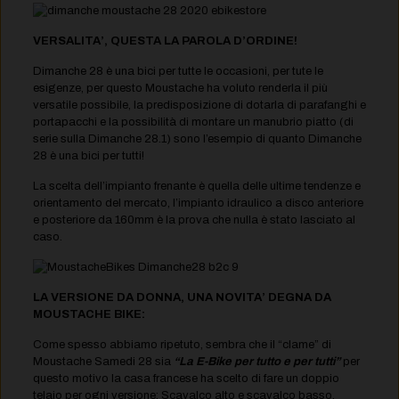
VERSALITA’, QUESTA LA PAROLA D’ORDINE!
Dimanche 28 è una bici per tutte le occasioni, per tute le
esigenze, per questo Moustache ha voluto renderla il più
versatile possibile, la predisposizione di dotarla di parafanghi e
portapacchi e la possibilità di montare un manubrio piatto (di
serie sulla Dimanche 28.1) sono l’esempio di quanto Dimanche
28 è una bici per tutti!
La scelta dell’impianto frenante è quella delle ultime tendenze e
orientamento del mercato, l’impianto idraulico a disco anteriore
e posteriore da 160mm è la prova che nulla è stato lasciato al
caso.
LA VERSIONE DA DONNA, UNA NOVITA’ DEGNA DA
MOUSTACHE BIKE:
Come spesso abbiamo ripetuto, sembra che il “clame” di
Moustache Samedi 28 sia
“La E-Bike per tutto e per tutti”
per
questo motivo la casa francese ha scelto di fare un doppio
telaio per ogni versione: Scavalco alto e scavalco basso,