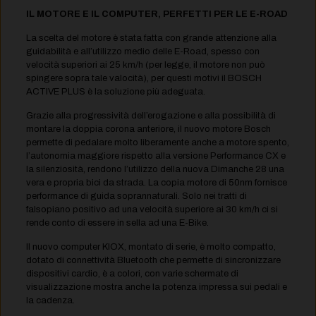
IL MOTORE E IL COMPUTER, PERFETTI PER LE E-ROAD
La scelta del motore è stata fatta con grande attenzione alla
guidabilità e all’utilizzo medio delle E-Road, spesso con
velocità superiori ai 25 km/h (per legge, il motore non può
spingere sopra tale valocità), per questi motivi il BOSCH
ACTIVE PLUS è la soluzione più adeguata.
Grazie alla progressività dell’erogazione e alla possibilità di
montare la doppia corona anteriore, il nuovo motore Bosch
permette di pedalare molto liberamente anche a motore spento,
l’autonomia maggiore rispetto alla versione Performance CX e
la silenziosità, rendono l’utilizzo della nuova Dimanche 28 una
vera e propria bici da strada. La copia motore di 50nm fornisce
performance di guida soprannaturali. Solo nei tratti di
falsopiano positivo ad una velocità superiore ai 30 km/h ci si
rende conto di essere in sella ad una E-Bike.
Il nuovo computer KIOX, montato di serie, è molto compatto,
dotato di connettività Bluetooth che permette di sincronizzare
dispositivi cardio, è a colori, con varie schermate di
visualizzazione mostra anche la potenza impressa sui pedali e
la cadenza.