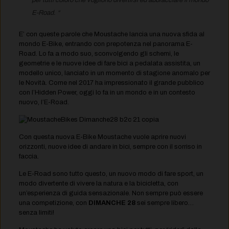
per tutti coloro che vogliono divertirsi ed abbracciare il mondo
E-Road. “
E’ con queste parole che Moustache lancia una nuova sfida al
mondo E-Bike, entrando con prepotenza nel panorama E-
Road. Lo fa a modo suo, sconvolgendo gli schemi, le
geometrie e le nuove idee di fare bici a pedalata assistita, un
modello unico, lanciato in un momento di stagione anomalo per
le Novità. Come nel 2017 ha impressionato il grande pubblico
con l’Hidden Power, oggi lo fa in un mondo e in un contesto
nuovo, l’E-Road.
Con questa nuova E-Bike Moustache vuole aprire nuovi
orizzonti, nuove idee di andare in bici, sempre con il sorriso in
faccia.
Le E-Road sono tutto questo, un nuovo modo di fare sport, un
modo divertente di vivere la natura e la bicicletta, con
un’esperienza di guida sensazionale. Non sempre può essere
una competizione, con
DIMANCHE 28
sei sempre libero…
senza limiti!