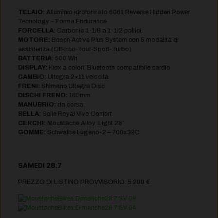
TELAIO:
Alluminio idroformato 6061 Reverse Hidden Power
Tecnology – Forma Endurance
FORCELLA:
Carbonio 1-1/8 a 1-1/2 pollici.
MOTORE:
Bosch Active Plus System con 5 modalità di
assistenza (Off-Eco-Tour-Sport-Turbo)
BATTERIA:
500 Wh
DISPLAY:
Kiox a colori, Bluetooth compatibile cardio
CAMBIO:
Ultegra 2×11 velocità
FRENI:
Shimano Ultegra Disc
DISCHI FRENO:
160mm
MANUBRIO:
da corsa
SELLA:
Selle Royal Vivo Confort
CERCHI:
Moustache Alloy Light 28″
GOMME:
Schwalbe Lugano-2 – 700x32C
SAMEDI 28.7
PREZZO DI LISTINO PROVVISORIO: 5.299 €