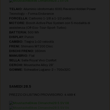
TELAIO:
Alluminio idroformato 6061 Reverse Hidden Power
Tecnology – Forma Endurance
FORCELLA:
Carbonio 1-1/8 a 1-1/2 pollici.
MOTORE:
Bosch Active Plus System con 5 modalità di
assistenza (Off-Eco-Tour-Sport-Turbo)
BATTERIA:
500 Wh
DISPLAY:
Purion
CAMBIO:
Tiegra 1×10 velocità
FRENI:
Shimano MT200 Disc
DISCHI FRENO:
160mm
MANUBRIO:
Flat
SELLA:
Selle Royal Vivo Confort
CERCHI:
Moustache Alloy 28″
GOMME:
Schwalbe Lugano-2 – 700x32C
SAMEDI 28.5
PREZZO DI LISTINO PROVVISORIO: 4.499 €