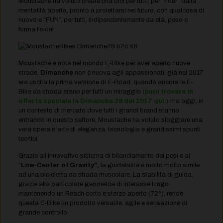
Moustache ha voluto creare una bici per tutti, per “rider” dalla
mentalità aperta, pronto a proiettarsi nel futuro, con qualcosa di
nuovo e “FUN”, per tutti, indipendentemente da età, peso o
forma fisica!
Moustache è nota nel mondo E-Bike per aver aperto nuove
strade,
Dimanche
non è nuova agli appassionati, già nel 2017
era uscita la prima versione di E-Road, quando ancora le E-
Bike da strada erano per tutti un miraggio
(puoi trovare in
offerta speciale la Dimanche 28 del 2017 qui.)
ma oggi, in
un contesto di mercato dove tutti i grandi brand stanno
entrando in questo settore, Moustache ha voluto sfoggiare una
vera opera d’arte di eleganza, tecnologia e grandissimi spunti
tecnici.
Grazie all’innovativo sistema di bilanciamento dei pesi e al
“
Low-Center of Gravity”,
la guidabilità è molto molto simile
ad una bicicletta da strada muscolare. La stabilità di guida,
grazie alla particolare geometria di interasse lungo
mantenendo un Reach corto e sterzo aperto (72°), rende
questa E-Bike un prodotto versatile, agile e sensazione di
grande controllo.