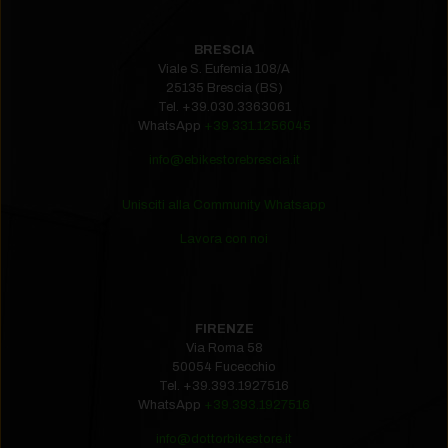
BRESCIA
Viale S. Eufemia 108/A
25135 Brescia (BS)
Tel.
+39.030.3363061
WhatsApp
+39.331.1256045
info@ebikestorebrescia.it
Unisciti alla Community Whatsapp
Lavora con noi
FIRENZE
Via Roma 58
50054 Fucecchio
Tel.
+39.393.1927516‬
WhatsApp
+39.393.1927516
info@dottorbikestore.it