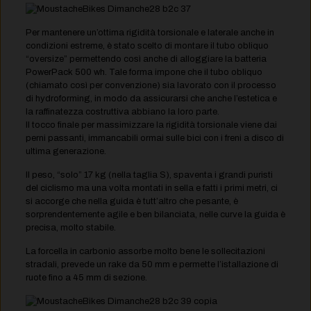
Per mantenere un’ottima rigidità torsionale e laterale anche in
condizioni estreme, è stato scelto di montare il tubo obliquo
“oversize” permettendo così anche di alloggiare la batteria
PowerPack 500 wh. Tale forma impone che il tubo obliquo
(chiamato così per convenzione) sia lavorato con il processo
di hydroforming, in modo da assicurarsi che anche l’estetica e
la raffinatezza costruttiva abbiano la loro parte.
Il tocco finale per massimizzare la rigidità torsionale viene dai
perni passanti, immancabili ormai sulle bici con i freni a disco di
ultima generazione.
Il peso, “solo” 17 kg (nella taglia S), spaventa i grandi puristi
del ciclismo ma una volta montati in sella e fatti i primi metri, ci
si accorge che nella guida è tutt’altro che pesante, è
sorprendentemente agile e ben bilanciata, nelle curve la guida è
precisa, molto stabile.
La forcella in carbonio assorbe molto bene le sollecitazioni
stradali, prevede un rake da 50 mm e permette l’istallazione di
ruote fino a 45 mm di sezione.