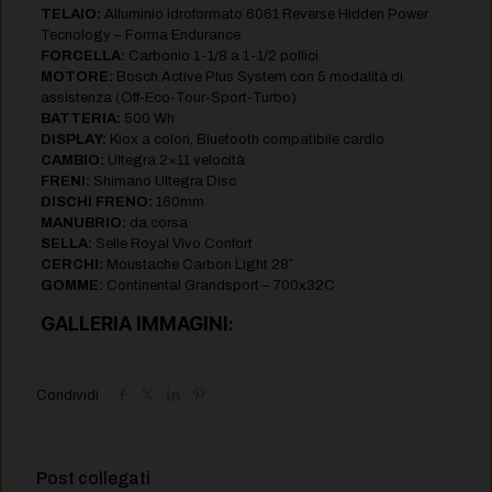
TELAIO:
Alluminio idroformato 6061 Reverse Hidden Power
Tecnology – Forma Endurance
FORCELLA:
Carbonio 1-1/8 a 1-1/2 pollici.
MOTORE:
Bosch Active Plus System con 5 modalità di
assistenza (Off-Eco-Tour-Sport-Turbo)
BATTERIA:
500 Wh
DISPLAY:
Kiox a colori, Bluetooth compatibile cardio
CAMBIO:
Ultegra 2×11 velocità
FRENI:
Shimano Ultegra Disc
DISCHI FRENO:
160mm
MANUBRIO:
da corsa
SELLA:
Selle Royal Vivo Confort
CERCHI:
Moustache Carbon Light 28″
GOMME:
Continental Grandsport – 700x32C
GALLERIA IMMAGINI:
Condividi
Post collegati