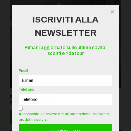
×
ISCRIVITI ALLA
NEWSLETTER
Rimani aggiornato sulle ultime novità,
sconti e ride tour
Email
Telefono
Rotwild R.XX 2027: Il Nuovo Punto di Riferimento per
l’E-MTB Trail Leggera
Acconsento a ricevere e-mail promozionali sui vostri
Leggi
prodotti e servizi.