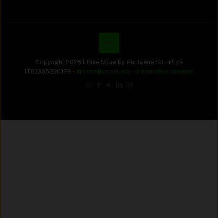
Copyright 2026 EBike Store by Puntoerre Srl - P.iva
IT01365290178 -
Informativa privacy
-
Informativa cookies