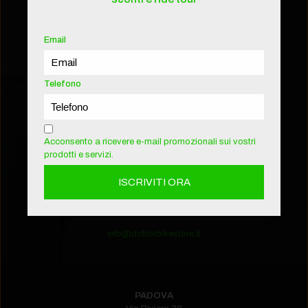
Tel.
+39.030.3363061
WhatsApp
+39.331.1256045
Email
info@ebikestorebrescia.it
Unisciti alla Community Whatsapp
Telefono
Lavora con noi
Acconsento a ricevere e-mail promozionali sui vostri
prodotti e servizi.
FIRENZE
Via Roma 58
50054 Fucecchio
Tel.
+39.393.1927516‬
WhatsApp
+39.393.1927516
info@dottorbikestore.it
PADOVA