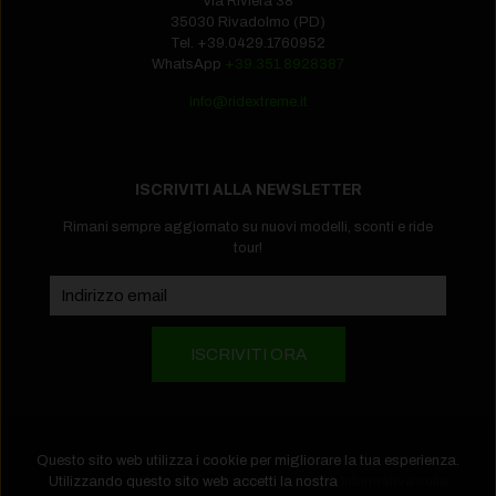
Via Riviera 38
35030 Rivadolmo (PD)
Tel.
+39.0429.1760952‬
WhatsApp
+39.351.8928387
info@ridextreme.it
ISCRIVITI ALLA NEWSLETTER
Rimani sempre aggiornato su nuovi modelli, sconti e ride
tour!
Questo sito web utilizza i cookie per migliorare la tua esperienza.
Utilizzando questo sito web accetti la nostra
Informativa sulla