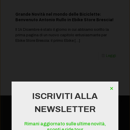
Grande Novità nel mondo delle Biciclette:
Benvenuto Antonio Rullo in Ebike Store Brescia!
Il 14 Dicembre è stato il giorno in cui abbiamo scritto la
prima pagina di un nuovo capitolo entusiasmante per
Ebike Store Brescia: il primo Ebike
[…]
Leggi
×
ISCRIVITI ALLA
NEWSLETTER
BRESCIA
Viale S. Eufemia 108/A
Rimani aggiornato sulle ultime novità,
25135 Brescia (BS)
sconti e ride tour