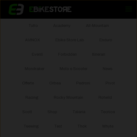
Tutto
Academy
All-Mountain
AVINOX
Ebike Store Lab
Enduro
Eventi
Forbidden
Itinerari
Mondraker
Moto e Scooter
News
Offerte
Orbea
Pedroni
Pivot
Racing
Rocky Mountain
Rotwild
Scott
Shop
Talaria
Tecnica
Teewing
Test
Thok
Whyte