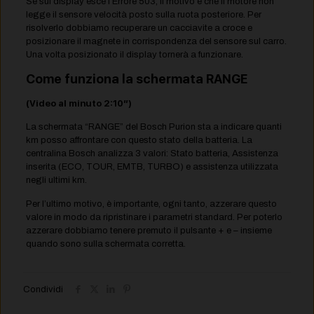
Se sul display esce l’Errore 503, il motivo è che il motore non
legge il sensore velocità posto sulla ruota posteriore. Per
risolverlo dobbiamo recuperare un cacciavite a croce e
posizionare il magnete in corrispondenza del sensore sul carro.
Una volta posizionato il display tornerà a funzionare.
Come funziona la schermata RANGE
(Video al minuto 2:10″)
La schermata “RANGE” del Bosch Purion sta a indicare quanti
km posso affrontare con questo stato della batteria. La
centralina Bosch analizza 3 valori: Stato batteria, Assistenza
inserita (ECO, TOUR, EMTB, TURBO) e assistenza utilizzata
negli ultimi km.
Per l’ultimo motivo, è importante, ogni tanto, azzerare questo
valore in modo da ripristinare i parametri standard. Per poterlo
azzerare dobbiamo tenere premuto il pulsante + e – insieme
quando sono sulla schermata corretta.
Condividi