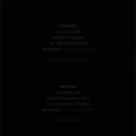
FIRENZE
Via Roma 58
50054 Fucecchio
Tel.
+39.393.1927516‬
WhatsApp
+39.393.1927516
info@dottorbikestore.it
PADOVA
Via Riviera 38
35030 Rivadolmo (PD)
Tel.
+39.0429.1760952‬
WhatsApp
+39.351.8928387
info@ridextreme.it