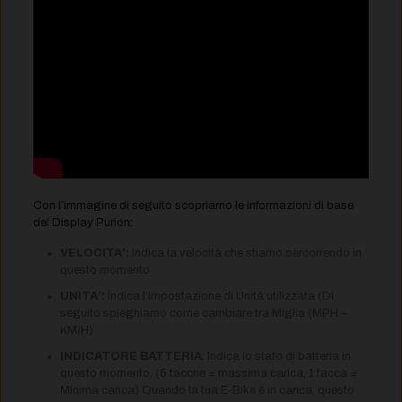
Con l’immagine di seguito scopriamo le informazioni di base
del Display Purion:
VELOCITA’:
Indica la velocità che stiamo percorrendo in
questo momento
UNITA’:
Indica l’impostazione di Unità utilizzata (Di
seguito spieghiamo come cambiare tra Miglia (MPH –
KM/H)
INDICATORE BATTERIA
: Indica lo stato di batteria in
questo momento. (5 tacche = massima carica, 1 tacca =
Minima carica) Quando la tua E-Bike è in carica, questo