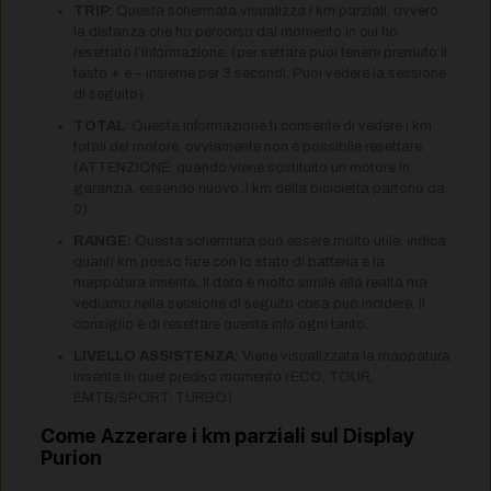
TRIP
: Questa schermata visualizza i km parziali, ovvero
la distanza che ho percorso dal momento in cui ho
resettato l’informazione. (per settare puoi tenere premuto il
tasto + e – insieme per 3 secondi. Puoi vedere la sessione
di seguito)
TOTAL
: Questa informazione ti consente di vedere i km
totali del motore, ovviamente non è possibile resettare.
(ATTENZIONE: quando viene sostituito un motore in
garanzia, essendo nuovo, i km della bicicletta partono da
0)
RANGE:
Questa schermata può essere molto utile, indica
quanti km posso fare con lo stato di batteria e la
mappatura inserita. Il dato è molto simile alla realtà ma
vediamo nella sessione di seguito cosa può incidere. Il
consiglio è di resettare questa info ogni tanto.
LIVELLO ASSISTENZA:
Viene visualizzata la mappatura
inserita in quel preciso momento (ECO, TOUR,
EMTB/SPORT, TURBO)
Come Azzerare i km parziali sul Display
Purion