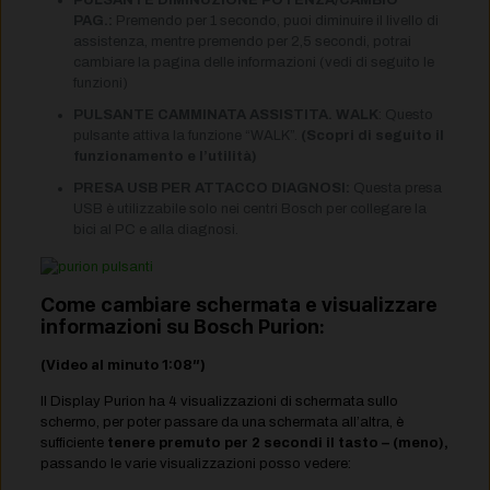
PULSANTE DIMINUZIONE POTENZA/CAMBIO
PAG.:
Premendo per 1 secondo, puoi diminuire il livello di
assistenza, mentre premendo per 2,5 secondi, potrai
cambiare la pagina delle informazioni (vedi di seguito le
funzioni)
PULSANTE CAMMINATA ASSISTITA. WALK
: Questo
pulsante attiva la funzione “WALK”.
(Scopri di seguito il
funzionamento e l’utilità)
PRESA USB PER ATTACCO DIAGNOSI:
Questa presa
USB è utilizzabile solo nei centri Bosch per collegare la
bici al PC e alla diagnosi.
Come cambiare schermata e visualizzare
informazioni su Bosch Purion:
(Video al minuto 1:08″)
Il Display Purion ha 4 visualizzazioni di schermata sullo
schermo, per poter passare da una schermata all’altra, è
sufficiente
tenere premuto per 2 secondi il tasto – (meno),
passando le varie visualizzazioni posso vedere: