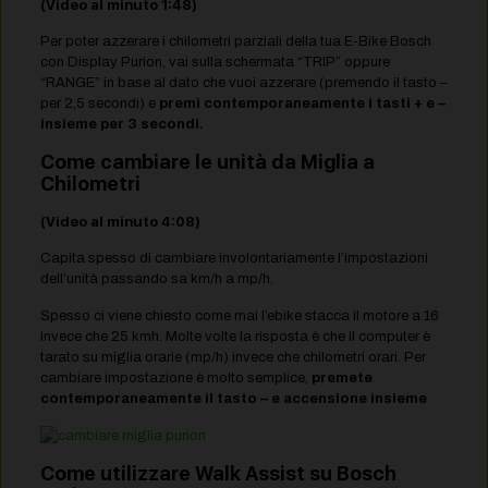
(Video al minuto 1:48)
Per poter azzerare i chilometri parziali della tua E-Bike Bosch
con Display Purion, vai sulla schermata “TRIP” oppure
“RANGE” in base al dato che vuoi azzerare (premendo il tasto –
per 2,5 secondi) e
premi contemporaneamente i tasti + e –
insieme per 3 secondi.
Come cambiare le unità da Miglia a
Chilometri
(Video al minuto 4:08)
Capita spesso di cambiare involontariamente l’impostazioni
dell’unità passando sa km/h a mp/h.
Spesso ci viene chiesto come mai l’ebike stacca il motore a 16
invece che 25 kmh. Molte volte la risposta è che il computer è
tarato su miglia orarie (mp/h) invece che chilometri orari. Per
cambiare impostazione è molto semplice,
premete
contemporaneamente il tasto – e accensione insieme
Come utilizzare Walk Assist su Bosch