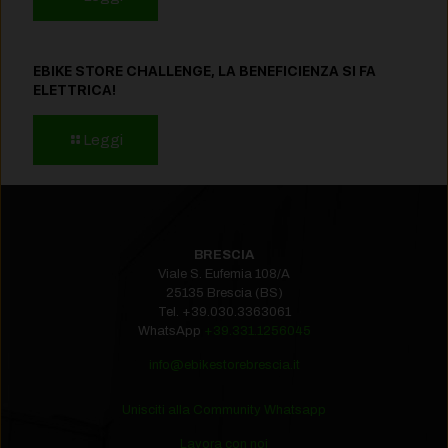
EBIKE STORE CHALLENGE, LA BENEFICIENZA SI FA
ELETTRICA!
Leggi
BRESCIA
Viale S. Eufemia 108/A
25135 Brescia (BS)
Tel.
+39.030.3363061
WhatsApp
+39.331.1256045
info@ebikestorebrescia.it
Unisciti alla Community Whatsapp
Lavora con noi