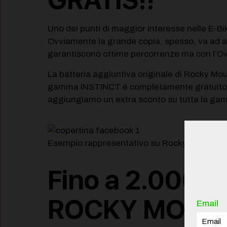
Uno dei punti di maggior interesse nelle E-
Ovviamente la grande copia, spesso, va ad ass
garantiscono ottime percorrenze ma con l’Ov
La batteria aggiuntiva originale di Rocky Mou
gamma INSTINCT è completamente gratuito! Ma
aggiungiamo un extra sconto su tutta la gamm
Esempio rappresentativo su Rocky Mountain In
Fino a 2.000 €
ROCKY MOUNTA
Email