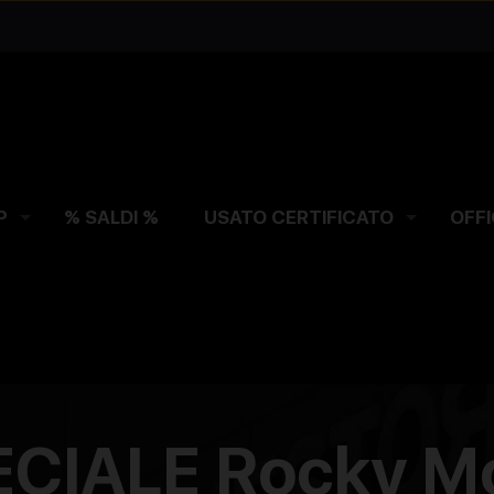
P
% SALDI %
USATO CERTIFICATO
OFFI
CIALE Rocky Mou