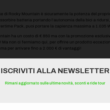
Bike di Rocky Mountain è sicuramente la potenza del pro
orbire batteria portando l’autonomia della bici a ridursi, 
ertime Pack, puoi portare la capienza massima a 1.035 
ntain ha un costo di € 850 ma con la promozione esclusiva
 non ci fermiamo qui, per offrire un prodotto eccezional
a per arrivare fino a 2.000 € di vantaggi!
ISCRIVITI ALLA NEWSLETTER
stinct Carbon 70 con Overtime pack in omaggio e ulterio
 di sconto su tutta
Rimani aggiornato sulle ultime novità, sconti e ride tour
IN in pronta con