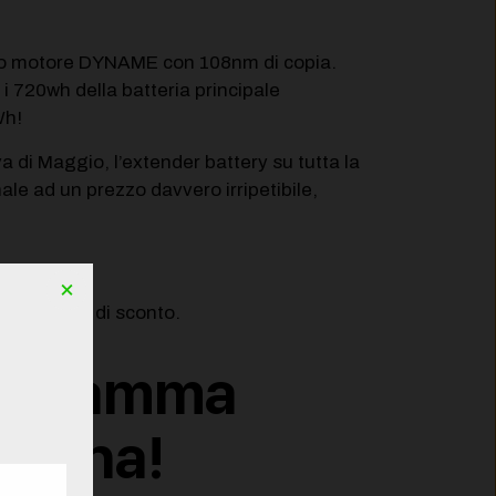
prio motore DYNAME con 108nm di copia.
i 720wh della batteria principale
Wh!
 di Maggio, l’extender battery su tutta la
e ad un prezzo davvero irripetibile,
×
ri 1.150 € di sconto.
 la gamma
segna!