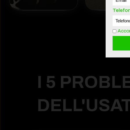
Telefo
Accon
I 5 PROBL
DELL'USA