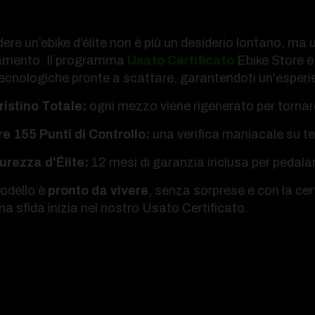
re un’ebike d’élite non è più un desiderio lontano, ma 
mento. Il programma
Usato Certificato
Ebike Store è 
ecnologiche pronte a scattare, garantendoti un'esperie
ristino Totale:
ogni mezzo viene rigenerato per tornare
re 155 Punti di Controllo:
una verifica maniacale su te
urezza d'Élite:
12 mesi di garanzia inclusa per pedalar
odello è
pronto da vivere
, senza sorprese e con la cer
a sfida inizia nel nostro Usato Certificato.