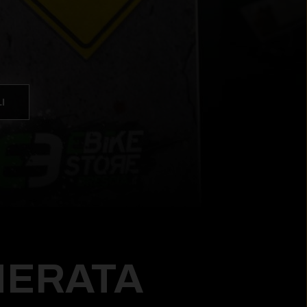
I
NERATA