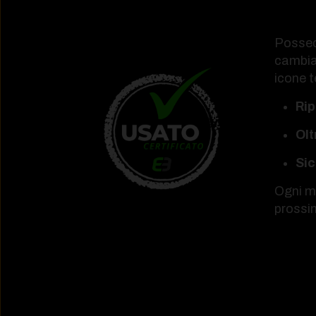
Possede
cambia
icone t
Rip
Olt
Sic
Ogni m
prossim