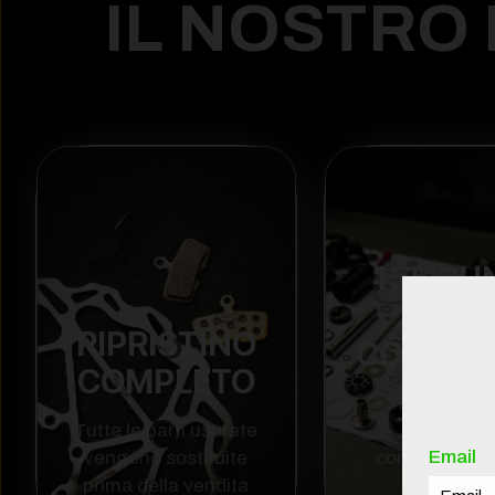
IL NOSTRO
155 PU
DI
RIPRISTINO
CONTRO
COMPLETO
Ogni bicicletta
Tutte le parti usurate
smontata 
Email
vengono sostituite
controllata in
prima della vendita
sua parte