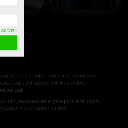
servizi.
a usata non è sempre semplice,
mancano
stato reale del mezzo e il cliente deve
ni parziali.
’acquisto, possono emergere problemi, costi
ssari già dopo i primi utilizzi.