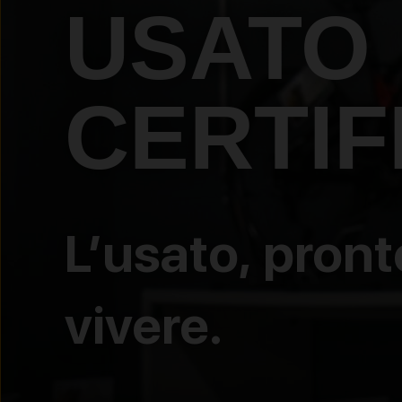
USATO
CERTIF
L’usato, pront
vivere.