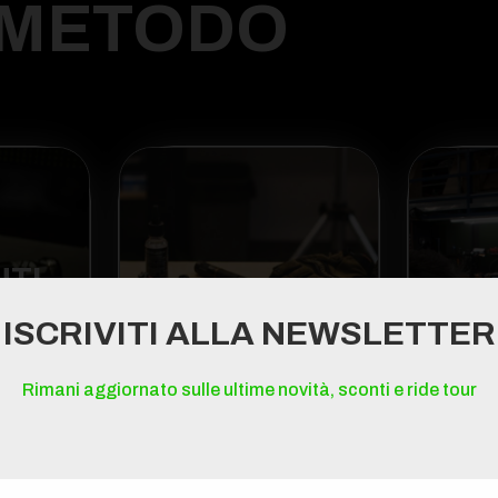
 METODO
NTI
ISCRIVITI ALLA NEWSLETTER
CERTIFICAZIONE
GA
LLO
UFFICIALE
I
Rimani aggiornato sulle ultime novità, sconti e ride tour
 viene
Chilometri, integrità e
12 m
e
conformità vengono
per
 ogni
verificati e certificatI
tota
.