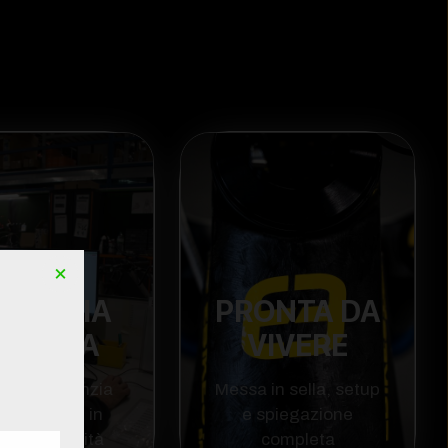
×
RANZIA
PRONTA DA
NCLUSA
VIVERE
esi di garanzia
Messa in sella, setup
 acquistare in
e spiegazione
le tranquillità
completa