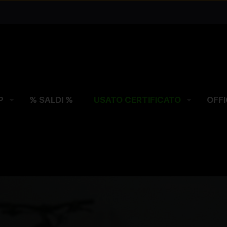
P
% SALDI %
USATO CERTIFICATO
OFFI