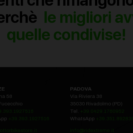
ti che rimangono 
perchè
le migliori 
quelle condivise!
ZE
PADOVA
ma 58
Via Riviera 38
Fucecchio
35030 Rivadolmo (PD)
9.393.1927516‬
Tel.
+39.0429.1760952‬
App
+39.393.1927516
WhatsApp
+39.351.89283
ttorbikestore.it
info@ridextreme.it