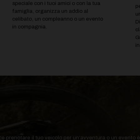
speciale con i tuoi amici o con la tua
p
famiglia, organizza un addio al
u
celibato, un compleanno o un evento
D
in compagnia.
c
G
i
 prenotare il tuo veicolo per un’avventura o un evento è