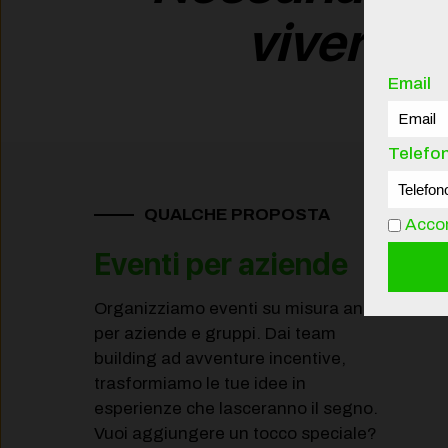
vivere
un
Email
Telefo
QUALCHE PROPOSTA
Accon
Eventi per aziende
Organizziamo eventi su misura anche
per aziende e gruppi. Dai team
building ad avventure incentive,
trasformiamo le tue idee in
esperienze che lasceranno il segno.
Vuoi aggiungere un tocco speciale?