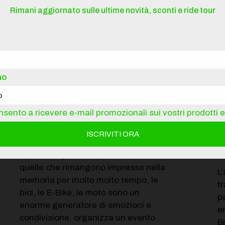
'avventura indimen
Rimani aggiornato sulle ultime novità, sconti e ride tour
no
sento a ricevere e-mail promozionali sui vostri prodotti e 
Giornate con amici
A
Spesso le giornate più semplici sono
quelle che rimangono impresse nella
L
memoria per molto molto tempo, le
t
bici, le E-Bike, le moto sono un
p
enorme generatore di emozioni e
e
condivisione, organizza un evento
B