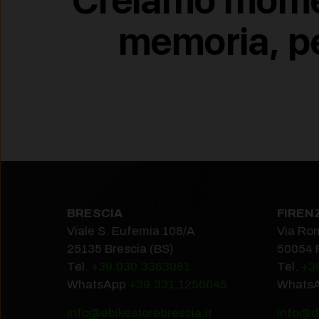
Creiamo momen
memoria, 
BRESCIA
FIREN
Viale S. Eufemia 108/A
Via Ro
25135 Brescia (BS)
50054 
Tel.
+39.030.3363061
Tel.
+3
WhatsApp
+39.331.1256045
Whats
info@ebikestorebrescia.it
info@do