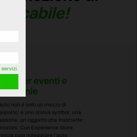
ticabile!
servizi.
uto per eventi e
cerimonie
’auto non è solo un mezzo di
rasporto: è uno status symbol, una
assione, un oggetto che trasmette
mozioni. Con Experience Store
rescia puoi noleggiare l’auto