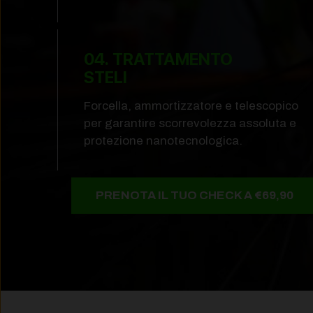
04. TRATTAMENTO
STELI
Forcella, ammortizzatore e telescopico
per garantire scorrevolezza assoluta e
protezione nanotecnologica.
PRENOTA IL TUO CHECK A €69,90