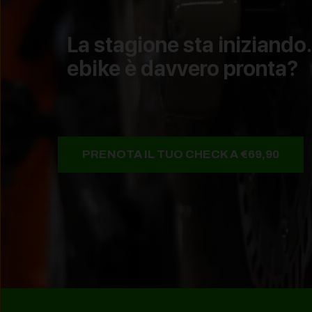
La stagione sta iniziando.
ebike è davvero pronta?
PRENOTA IL TUO CHECK A €69,90