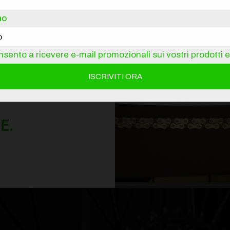
no
er prepararti alla
ostose e ottimizzare
sento a ricevere e-mail promozionali sui vostri prodotti e 
E.