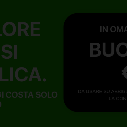
LORE
IN OM
BUO
SI
LICA.
DA USARE SU ABBIG
GI COSTA SOLO
LA CON
0