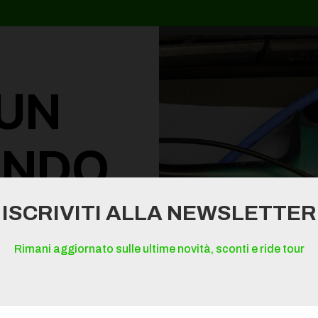
 UN
ANDO
ICO.
ISCRIVITI ALLA NEWSLETTER
Rimani aggiornato sulle ultime novità, sconti e ride tour
rutturata su 110
o di documento tecnico
 reale della tua