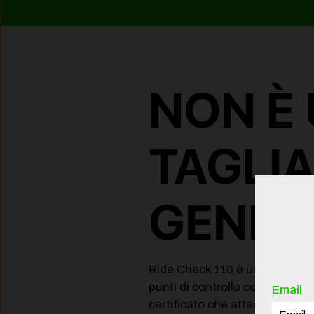
NON È
TAGLI
GENER
Ride Check 110 è un’analisi st
punti di controllo con rilasci
Email
certificato che attesta lo stato