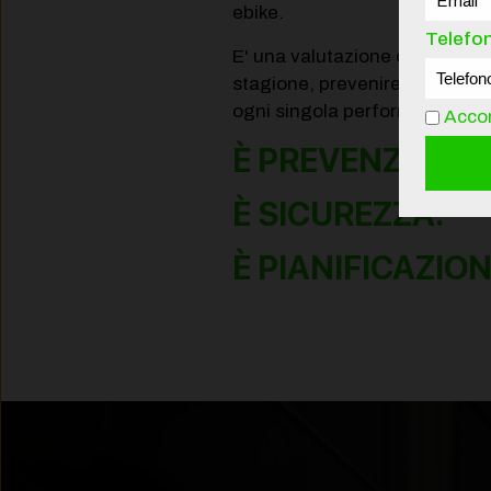
ebike.
Telefo
E' una valutazione oggettiva p
stagione, prevenire rotture c
ogni singola performance.
Accon
È PREVENZIONE.
È SICUREZZA.
È PIANIFICAZION