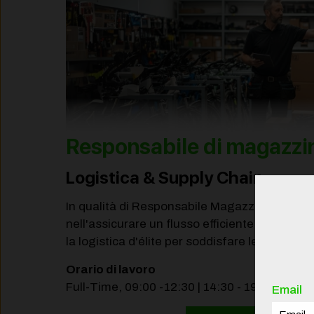
Responsabile di magazzi
Logistica & Supply Chain
In qualità di Responsabile Magazzino, avrai u
nell'assicurare un flusso efficiente delle merc
la logistica d'élite per soddisfare le esigenze
Orario di lavoro
Full-Time, 09:00 -12:30 | 14:30 - 19:00 dal Lu
Email