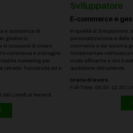
Sviluppatore
E-commerce e ges
ta e assistenza di
In qualità di Sviluppatore, 
er gestire la
personalizzazione e della 
a si occuperà di creare
commerce e del sistema ges
ell'e-commerce e interagire
fondamentale nell'assicurar
onsabile marketing per
modo efficiente e che il si
te (strada, fuoristrada ed e-
quotidiane dell'azienda.
Orario di lavoro
Full-Time, 09:00 -12:30 | 1
0 dal Lunedì al Venerdì.
A