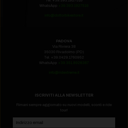
Tel.
+39.393.1927516‬
WhatsApp
+39.393.1927516
info@dottorbikestore.it
PADOVA
Via Riviera 38
35030 Rivadolmo (PD)
Tel.
+39.0429.1760952‬
WhatsApp
+39.351.8928387
info@ridextreme.it
ISCRIVITI ALLA NEWSLETTER
Rimani sempre aggiornato su nuovi modelli, sconti e ride
tour!