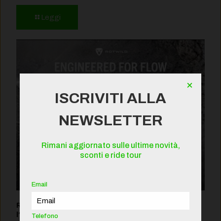
Leggi
×
ISCRIVITI ALLA
NEWSLETTER
Rimani aggiornato sulle ultime novità,
sconti e ride tour
Email
Rotwild R.XX 2027: Il Nuovo Punto di Riferimento per
l’E-MTB Trail Leggera
Telefono