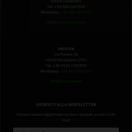
50054 Fucecchio
Tel.
+39.393.1927516‬
WhatsApp
+39.393.1927516
info@dottorbikestore.it
PADOVA
Via Riviera 38
35030 Rivadolmo (PD)
Tel.
+39.0429.1760952‬
WhatsApp
+39.351.8928387
info@ridextreme.it
ISCRIVITI ALLA NEWSLETTER
Rimani sempre aggiornato su nuovi modelli, sconti e ride
tour!