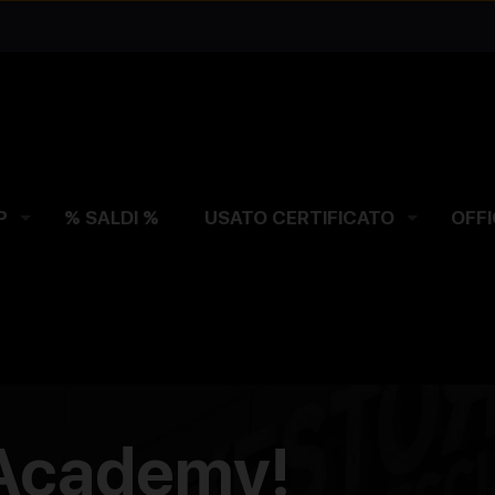
P
% SALDI %
USATO CERTIFICATO
OFFI
 Academy!