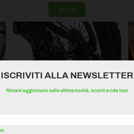
Button
ISCRIVITI ALLA NEWSLETTER
MANUTENZIONE E-BIKE
Rimani aggiornato sulle ultime novità, sconti e ride tour
no