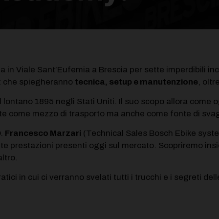
 in Viale Sant’Eufemia a Brescia per sette imperdibili in
.it che spiegheranno
tecnica, setup e manutenzione
, oltr
l lontano 1895 negli Stati Uniti. Il suo scopo allora come ogg
ente come mezzo di trasporto ma anche come fonte di sva
O.
Francesco Marzari
(Technical Sales Bosch Ebike system
d alte prestazioni presenti oggi sul mercato. Scopriremo i
ltro.
ici in cui ci verranno svelati tutti i trucchi e i segreti del