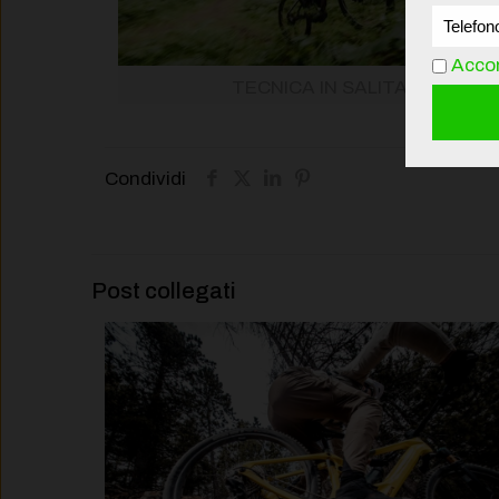
Accon
TECNICA IN SALITA
Condividi
Post collegati