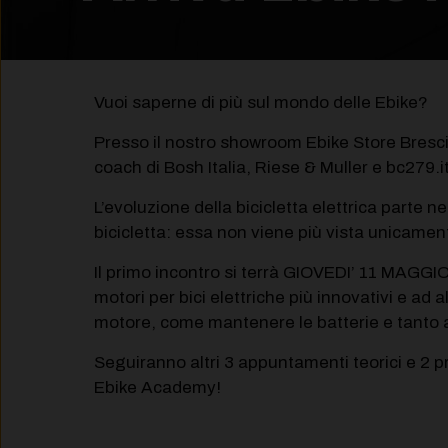
Vuoi saperne di più sul mondo delle Ebike?
Presso il nostro showroom Ebike Store Brescia
coach di Bosh Italia, Riese & Muller e bc279
L’evoluzione della bicicletta elettrica parte ne
bicicletta: essa non viene più vista unicam
Il primo incontro si terrà GIOVEDI’ 11 MAGGI
motori per bici elettriche più innovativi e a
motore, come mantenere le batterie e tanto a
Seguiranno altri 3 appuntamenti teorici e 2 prat
Ebike Academy!