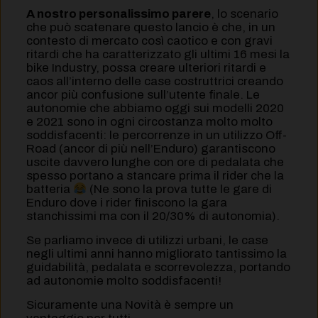
A nostro personalissimo parere
, lo scenario
che può scatenare questo lancio è che, in un
contesto di mercato così caotico e con gravi
ritardi che ha caratterizzato gli ultimi 16 mesi la
bike Industry, possa creare ulteriori ritardi e
caos all’interno delle case costruttrici creando
ancor più confusione sull’utente finale. Le
autonomie che abbiamo oggi sui modelli 2020
e 2021 sono in ogni circostanza molto molto
soddisfacenti: le percorrenze in un utilizzo Off-
Road (ancor di più nell’Enduro) garantiscono
uscite davvero lunghe con ore di pedalata che
spesso portano a stancare prima il rider che la
batteria
(Ne sono la prova tutte le gare di
Enduro dove i rider finiscono la gara
stanchissimi ma con il 20/30% di autonomia).
Se parliamo invece di utilizzi urbani, le case
negli ultimi anni hanno migliorato tantissimo la
guidabilità, pedalata e scorrevolezza, portando
ad autonomie molto soddisfacenti!
Sicuramente una Novità è sempre un