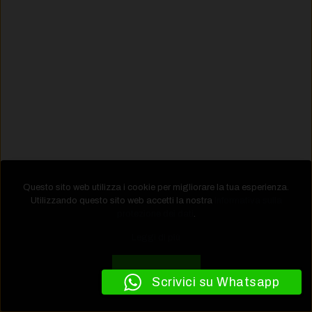
Questo sito web utilizza i cookie per migliorare la tua esperienza.
Utilizzando questo sito web accetti la nostra
Informativa sulla
protezione dei dati
.
Leggi di più
Accetta
Scrivici su Whatsapp