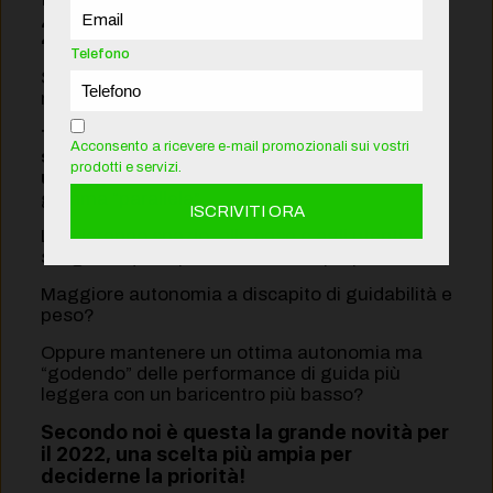
2022
Telefono
Sicuramente il 2022 sarà un anno di grandi
novità per Bosch.
Tutti i particolari però non andranno a
Acconsento a ricevere e-mail promozionali sui vostri
sostituire gli esistenti ma saranno
prodotti e servizi.
un’aggiunta al catalogo 2021
con una
gamma “parallela”.
Lascieranno spazio, alle case e agli utenti, di
scegliere quale priorità dare alla propria E-Bike.
Maggiore autonomia a discapito di guidabilità e
peso?
Oppure mantenere un ottima autonomia ma
“godendo” delle performance di guida più
leggera con un baricentro più basso?
Secondo noi è questa la grande novità per
il 2022, una scelta più ampia per
deciderne la priorità!