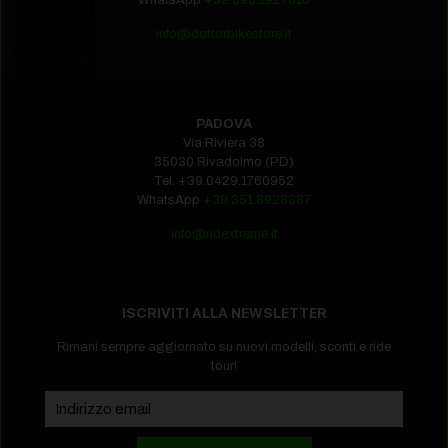
WhatsApp
+39.393.1927516
info@dottorbikestore.it
PADOVA
Via Riviera 38
35030 Rivadolmo (PD)
Tel.
+39.0429.1760952‬
WhatsApp
+39.351.8928387
info@ridextreme.it
ISCRIVITI ALLA NEWSLETTER
Rimani sempre aggiornato su nuovi modelli, sconti e ride
tour!