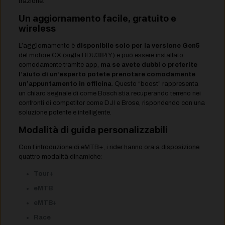
trazione.
Un aggiornamento facile, gratuito e
wireless
L’aggiornamento è
disponibile solo per la versione Gen5
del motore CX (sigla BDU384Y) e può essere installato
comodamente tramite app,
ma se avete dubbi o preferite
l’aiuto di un’esperto potete prenotare comodamente
un’appuntamento in officina
. Questo “boost” rappresenta
un chiaro segnale di come Bosch stia recuperando terreno nei
confronti di competitor come DJI e Brose, rispondendo con una
soluzione potente e intelligente.
Modalità di guida personalizzabili
Con l’introduzione di eMTB+, i rider hanno ora a disposizione
quattro modalità dinamiche:
Tour+
eMTB
eMTB+
Race