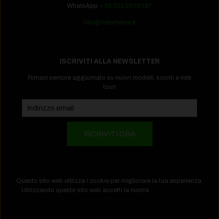
WhatsApp
+39.351.8928387
info@ridextreme.it
ISCRIVITI ALLA NEWSLETTER
Rimani sempre aggiornato su nuovi modelli, sconti e ride
tour!
Questo sito web utilizza i cookie per migliorare la tua esperienza.
Utilizzando questo sito web accetti la nostra
Informativa sulla
protezione dei dati
.
Copyright 2026 EBike Store by Puntoerre Srl - P.iva
Leggi di più