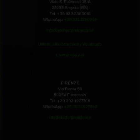
Viale S. Eufemia 108/A
25135 Brescia (BS)
Tel.
+39.030.3363061
WhatsApp
+39.331.1256045
info@ebikestorebrescia.it
Unisciti alla Community Whatsapp
Lavora con noi
FIRENZE
Via Roma 58
50054 Fucecchio
Tel.
+39.393.1927516‬
WhatsApp
+39.393.1927516
info@dottorbikestore.it