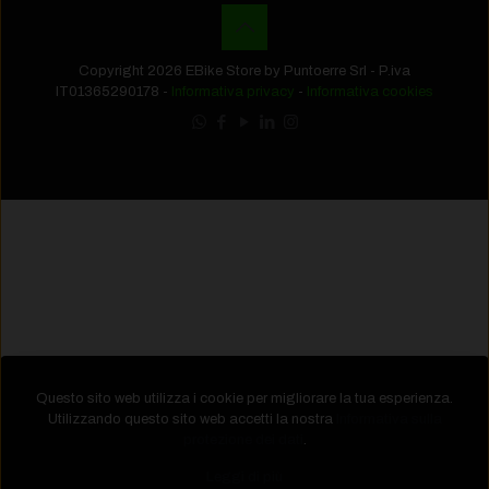
Copyright 2026 EBike Store by Puntoerre Srl - P.iva
IT01365290178 -
Informativa privacy
-
Informativa cookies
Questo sito web utilizza i cookie per migliorare la tua esperienza.
Utilizzando questo sito web accetti la nostra
Informativa sulla
protezione dei dati
.
Leggi di più