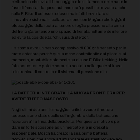
elettronico che evita il bloccaggio e lo slittamento delle ruote in
fase di frenata, da quest’autunno sarà possibile trovarlo anche
sulle E-Bike. Il colosso tedesco ha infatti brevettato un
innovativo sistema in collaborazione con Magura che legge il
bloccaggio della ruota anteriore e toglie pressione alla pinza
del freno garantendo uno spazio di frenata nettamente inferiore
ed evita la cosiddetta “chiusura di sterzo”.
Il sistema avrà un peso complessivo di 800gr è pensato per la
ruota anteriore perchè quella meno controllabile dal pilota e, al
momento, montabile solamente su alcune E-Bike trekking. Nella
foto sottostante potete notare la scatola nella quale si trova
l’elettronica di controllo e il sistema di pressione olio.
LA BATTERIA INTEGRATA, LA NUOVA FRONTIERA PER
AVERE TUTTO NASCOSTO.
Negli ultimi due anni le maggiori critiche verso il motore
tedesco sono state quelle sull’ingombro della batteria che
“sporcava” la linea della bicicletta. Per questo motivo e per
dare un forte scossone ad un mercato già in crescita
esponenziale, Bosch ha creato la sua prima batteria
“PowerTube” che andrà ad affiancare le esistenti PowerPack.