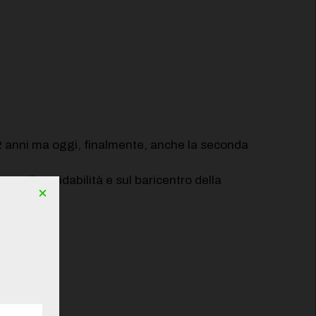
2 anni ma oggi, finalmente, anche la seconda
sulla guidabilità e sul baricentro della
×