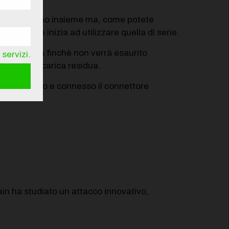
n si scaricano insieme ma, come potete
ivamente inizia ad utilizzare quella di serie.
nte carica finchè non verrà esaurito
servizi.
strerà la carica residua.
ata al telaio e connesso il connettore
in ha studiato un attacco innovativo,