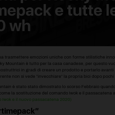
imepack e tutte 
0 wh
trasmettere emozioni uniche con forme stilistiche innova
ocky Mountain è tutto per la casa canadese, per questo vu
costruttrici in gradi di creare un prodotto e portarlo avant
irente non si vede “invecchiare” la propria bici dopo pochi
untain è stato stato dimostrato lo scorso Febbraio quand
 come la sostituzione del comando Iwok e il passacatena a t
ovo Iwok e il nuovo passacatena 2020)
rtimepack”