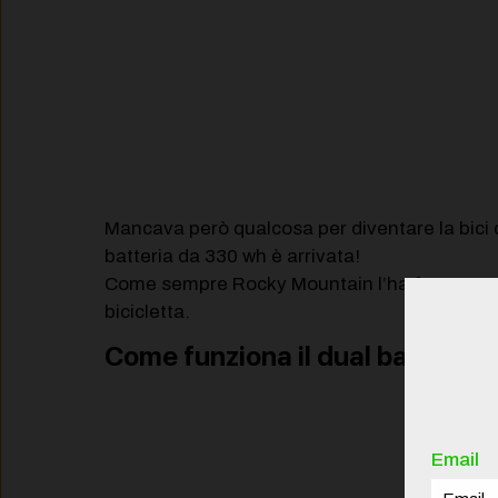
Mancava però qualcosa per diventare la bici 
batteria da 330 wh è arrivata!
Come sempre Rocky Mountain l’ha fatto a modo 
bicicletta.
Come funziona il dual battery
Email