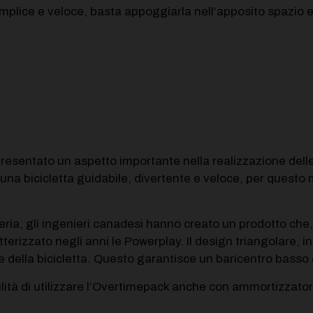
mplice e veloce, basta appoggiarla nell’apposito spazio e 
esentato un aspetto importante nella realizzazione delle 
na bicicletta guidabile, divertente e veloce, per questo m
ria, gli ingenieri canadesi hanno creato un prodotto che,
erizzato negli anni le Powerplay. Il design triangolare, in
e della bicicletta. Questo garantisce un baricentro basso 
ilità di utilizzare l’Overtimepack anche con ammortizzator