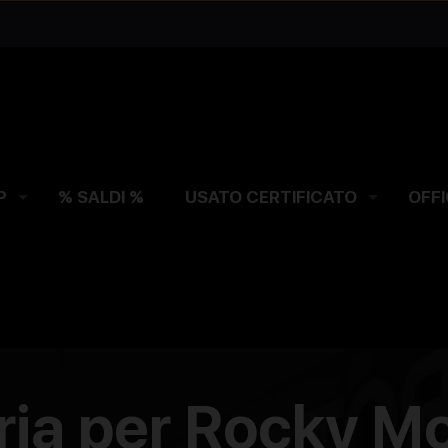
P
% SALDI %
USATO CERTIFICATO
OFFI
ria per Rocky M