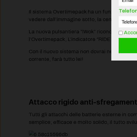
Telefo
Il sistema Overtimepack ha un funzionamento
vedere dall’immagine sotto, la centralina pri
La nuova pulsantiera “IWok” riconosce autom
Accon
l’Overtimepack, L’indicatore “RIDE MORE, FA
Con il nuovo sistema non dovrai neppure ferma
corrente, farà tutto lei!
Attacco rigido anti-sfregamen
Tutti gli attacchi delle batterie esterne in
semplice, efficace e molto solido, il tutto svi