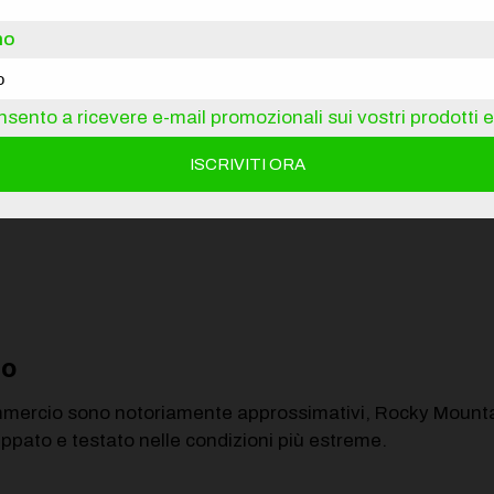
no
 leggermente diverso da quello di Bosch, le batterie no
ma scarica completamente la batteria aggiuntiva e success
aticamente il sistema mostrandoti la batteria completame
sento a ricevere e-mail promozionali sui vostri prodotti e 
STER, FURTHER” posizionato sulla batteria aggiuntiva mo
rti per attaccare o staccare la batteria, una volta applic
to
 commercio sono notoriamente approssimativi, Rocky Mounta
luppato e testato nelle condizioni più estreme.