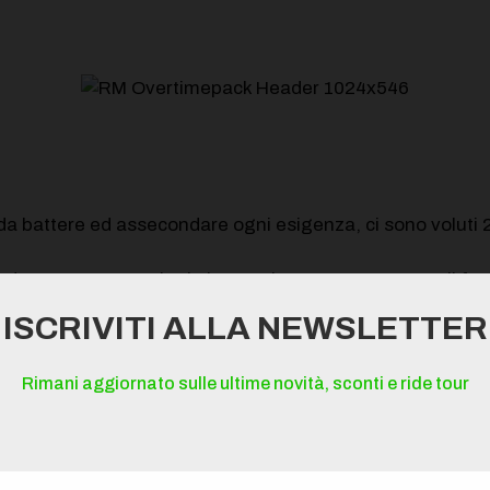
da battere ed assecondare ogni esigenza, ci sono voluti 
suo, con tecnologia innovativa e sopratutto con il focus 
ISCRIVITI ALLA NEWSLETTER
Rimani aggiornato sulle ultime novità, sconti e ride tour