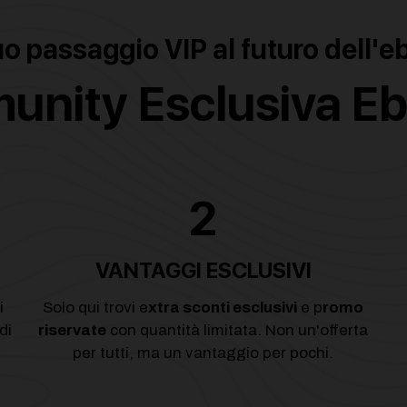
tuo passaggio VIP al futuro dell'e
nity Esclusiva Eb
2
VANTAGGI ESCLUSIVI
i
Solo qui trovi e
xtra sconti esclusivi
e p
romo
di
riservate
con quantità limitata. Non un'offerta
per tutti, ma un vantaggio per pochi.