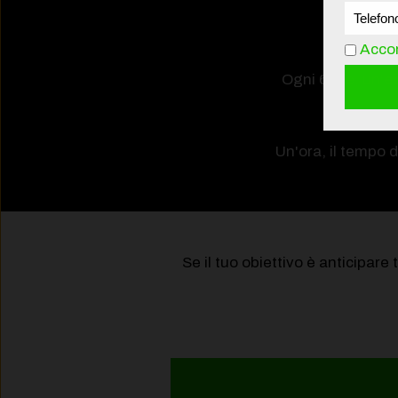
Accon
Ogni 6 ore, un'
e
Avr
Un'ora, il tempo 
Se il tuo obiettivo è anticipare