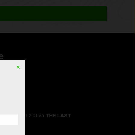
e
×
k
.
iale per l'iniziativa
THE LAST