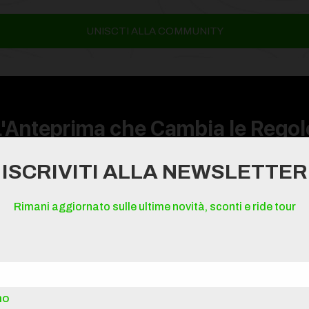
UNISCTI ALLA COMMUNITY
L'Anteprima che Cambia le Regol
Custom
Black
Wee
ISCRIVITI ALLA NEWSLETTER
Rimani aggiornato sulle ultime novità, sconti e ride tour
L'esclusività non è solo un concetto, è un'azione concreta
Black Week
, la Community diventa la tua corsia preferenz
ONE
.
no