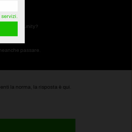
servizi.
 nella Community?
tri!
à neanche passare.
enti la norma, la risposta è qui.