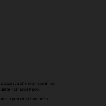
e pazzesca che svanisce in un
tunità
non aspettano.
idono le prossime tendenze.