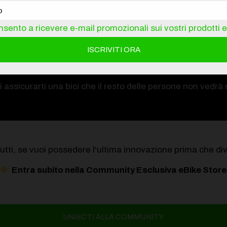
Il Vantaggio VIP
sento a ricevere e-mail promozionali sui vostri prodotti e 
bike
viene lanciata a un
prezzo mai visto prima
. E chi è
ai un'ora di anticipo rispetto a tutti gli al
di assicurarti una bici che il resto delle persone non vedr
 tutti, se vuoi possedere l'ultima innovazione prima che div
Entra subito nella Community Esclusiva eBike Store
UNISCTI ALLA COMMUNITY