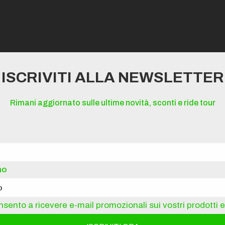
ze
ISCRIVITI ALLA NEWSLETTER
Rimani aggiornato sulle ultime novità, sconti e ride tour
erreni
sclusivi con gruppi di pochi rider in modo da poter ottimiz
ww.ebikeacademy.it riservando la sessione più congeniale 
no
sento a ricevere e-mail promozionali sui vostri prodotti e 