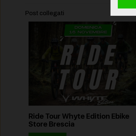
Post collegati
Ride Tour Whyte Edition Ebike
Store Brescia