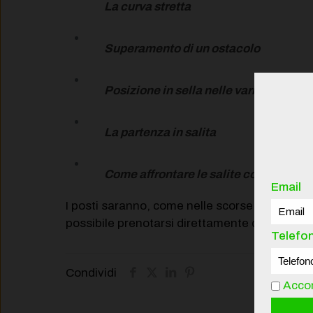
La curva stretta
Superamento di un ostacolo
Posizione in sella nelle varie penden
La partenza in salita
Come affrontare le salite con diversi t
Email
I posti saranno, come nelle scorse edizioni, e
possibile prenotarsi direttamente dal sito w
Telefo
Condividi
Accon