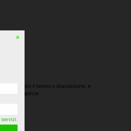
×
zare al meglio il tempo a disposizione, è
alle tue esigenze.
servizi.