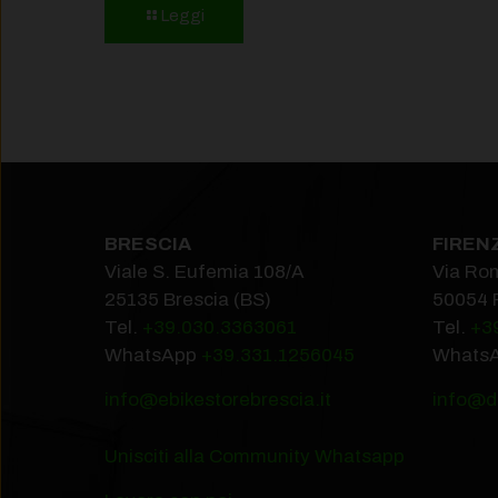
Leggi
BRESCIA
FIREN
Viale S. Eufemia 108/A
Via Ro
25135 Brescia (BS)
50054 
Tel.
+39.030.3363061
Tel.
+3
WhatsApp
+39.331.1256045
Whats
info@ebikestorebrescia.it
info@do
Unisciti alla Community Whatsapp