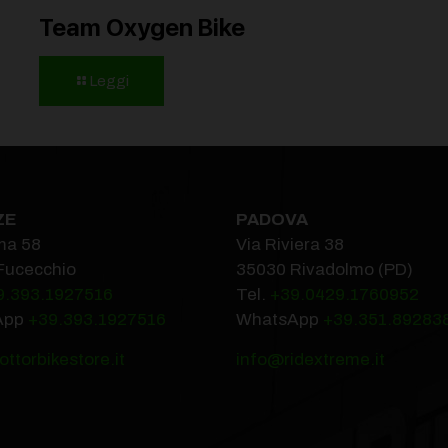
Team Oxygen Bike
Leggi
ZE
PADOVA
ma 58
Via Riviera 38
Fucecchio
35030 Rivadolmo (PD)
9.393.1927516‬
Tel.
+39.0429.1760952‬
App
+39.393.1927516
WhatsApp
+39.351.89283
ttorbikestore.it
info@ridextreme.it