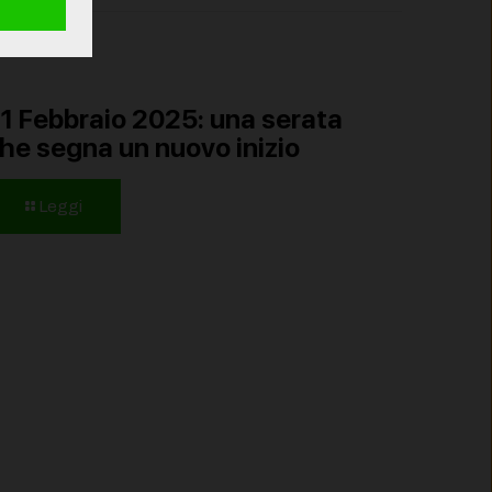
1 Febbraio 2025: una serata
he segna un nuovo inizio
Leggi