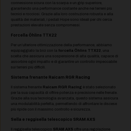
connessione sicura con la scarpa e un grip superiore,
garantendo una performance costante anche nei terreni più
tecnici e rocciosi. Grazie alla loro costruzione robusta e alla
qualità dei materiali, i pedali Hope sono ideali per chi cerca
prestazioni elevate senza compromessi.
Forcella Öhlins TTX22
Per un’ulteriore ottimizzazione della performance, abbiamo
equipaggiato la bici con la
forcella Öhlins TTX22
, una
scelta che assicura una sospensione di alta qualità, capace di
assorbire ogni impatto e di garantire un controllo impeccabile
sui terreni più difficili.
Sistema frenante Raicam RGR Racing
Il sistema frenante
Raicam RGR Racing
è stato selezionato
per la sua capacità di offrire potenza e precisione nelle frenate.
Grazie alla sua tecnologia avanzata, questo sistema assicura
una modulabilità perfetta, permettendo di affrontare le discese
più ripide con il massimo controllo e sicurezza.
Sella e reggisella telescopico SRAM AXS
Il reggisella telescopico
SRAM AXS
offre una regolazione