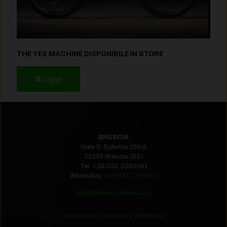
THE YES MACHINE DISPONIBILE IN STORE
Leggi
BRESCIA
Viale S. Eufemia 108/A
25135 Brescia (BS)
Tel.
+39.030.3363061
WhatsApp
+39.331.1256045
info@ebikestorebrescia.it
Unisciti alla Community Whatsapp