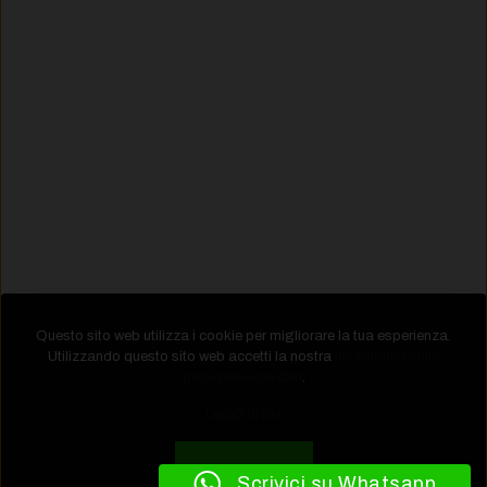
Questo sito web utilizza i cookie per migliorare la tua esperienza.
Utilizzando questo sito web accetti la nostra
Informativa sulla
protezione dei dati
.
Leggi di più
Accetta
Scrivici su Whatsapp