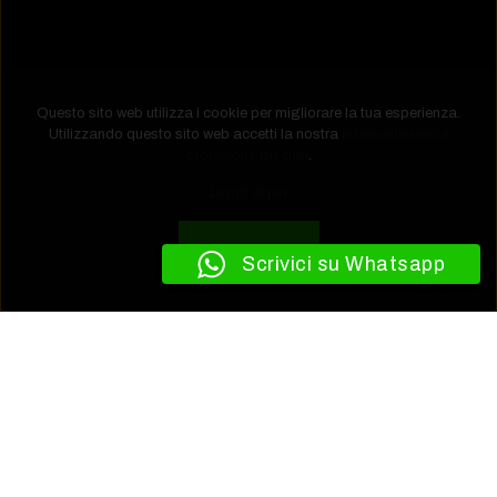
Questo sito web utilizza i cookie per migliorare la tua esperienza.
Utilizzando questo sito web accetti la nostra
Informativa sulla
protezione dei dati
.
Leggi di più
Accetta
Scrivici su Whatsapp