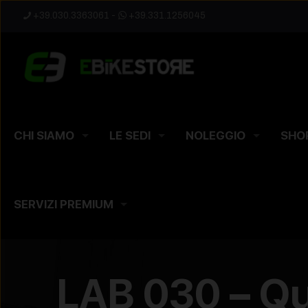
+39.030.3363061
-
+39.331.1256045
CHI SIAMO
LE SEDI
NOLEGGIO
SHO
SERVIZI PREMIUM
LAB 030 – Qu