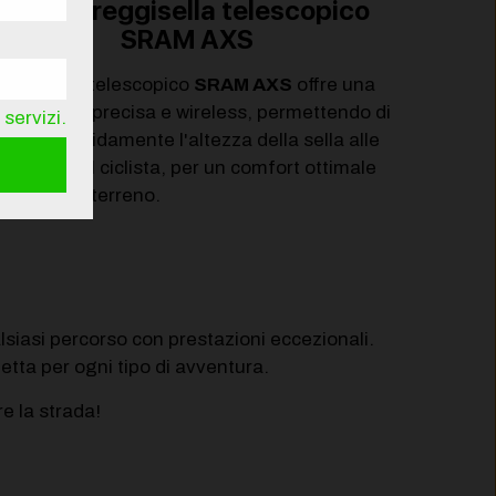
Sella e reggisella telescopico
SRAM AXS
 reggisella telescopico
SRAM AXS
offre una
egolazione precisa e wireless, permettendo di
servizi.
attare rapidamente l'altezza della sella alle
sigenze del ciclista, per un comfort ottimale
 qualsiasi terreno.
lsiasi percorso con prestazioni eccezionali.
etta per ogni tipo di avventura.
e la strada!