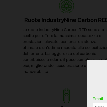
Ruote IndustryNine Carbon RE
Le ruote IndustryNine Carbon RED sono stat
scelte per offrire la massima robustezza e
prestazioni elevate, con una resistenza
ottimale e un'ottima risposta alle sollecitazio
del terreno. La leggerezza del carbonio
contribuisce a ridurre il peso complessivo del
bici, migliorando l'accelerazione e la
manovrabilità.
Email