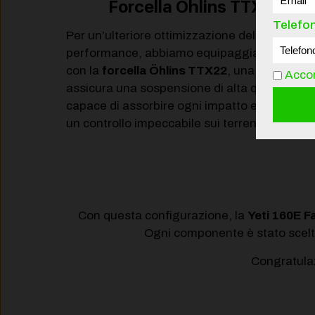
Forcella Öhlins TTX22
Telefo
Per un’ulteriore ottimizzazione della
performance, abbiamo equipaggiato la bici
con la
forcella Öhlins TTX22
, una scelta che
Accon
assicura una sospensione di alta qualità,
capace di assorbire ogni impatto e di garanti
un controllo impeccabile sui terreni più difficili
Con questa configurazione, la
Yeti 160E F
Ogni componente è stato scelto 
Congratulaz