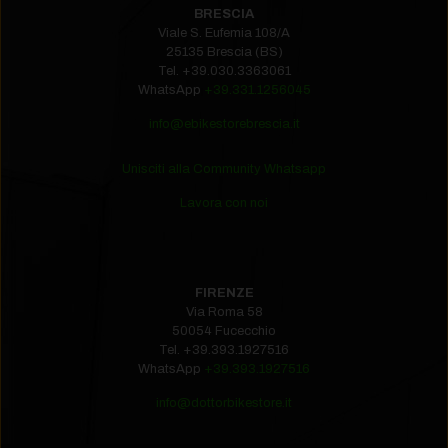
BRESCIA
Viale S. Eufemia 108/A
25135 Brescia (BS)
Tel.
+39.030.3363061
WhatsApp
+39.331.1256045
info@ebikestorebrescia.it
Unisciti alla Community Whatsapp
Lavora con noi
FIRENZE
Via Roma 58
50054 Fucecchio
Tel.
+39.393.1927516‬
WhatsApp
+39.393.1927516
info@dottorbikestore.it