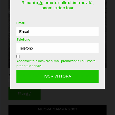
Rimani aggiornato sulle ultime novità,
sconti e ride tour
Email
Telefono
Acconsento a ricevere e-mail promozionali sui vostri
prodotti e servizi.
Rotwild R.XX 2027: Il Nuovo Punto di Riferimento per
l’E-MTB Trail Leggera
Leggi