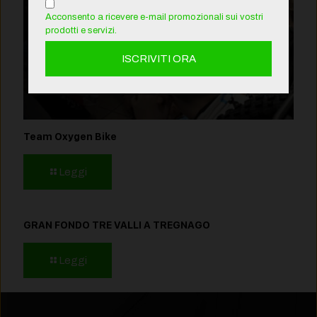
Acconsento a ricevere e-mail promozionali sui vostri
prodotti e servizi.
Team Oxygen Bike
Leggi
GRAN FONDO TRE VALLI A TREGNAGO
Leggi