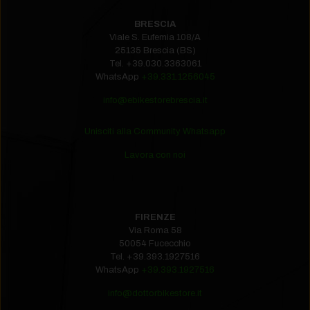
BRESCIA
Viale S. Eufemia 108/A
25135 Brescia (BS)
Tel.
+39.030.3363061
WhatsApp
+39.331.1256045
info@ebikestorebrescia.it
Unisciti alla Community Whatsapp
Lavora con noi
FIRENZE
Via Roma 58
50054 Fucecchio
Tel.
+39.393.1927516‬
WhatsApp
+39.393.1927516
info@dottorbikestore.it