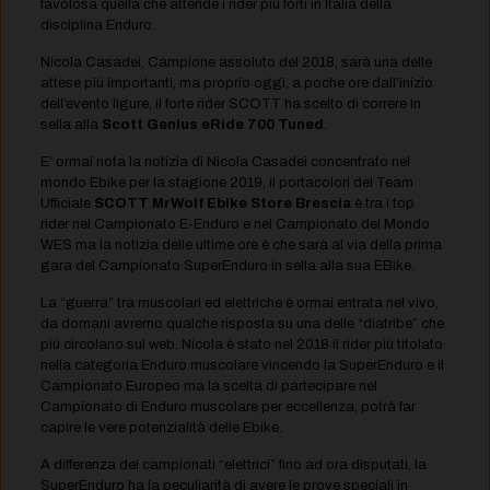
favolosa quella che attende i rider più forti in Italia della
disciplina Enduro.
Nicola Casadei, Campione assoluto del 2018, sarà una delle
attese più importanti, ma proprio oggi, a poche ore dall’inizio
dell’evento ligure, il forte rider SCOTT ha scelto di correre in
sella alla
Scott Genius eRide 700 Tuned
.
E’ ormai nota la notizia di Nicola Casadei concentrato nel
mondo Ebike per la stagione 2019, il portacolori del Team
Ufficiale
SCOTT
MrWolf Ebike Store Brescia
è tra i top
rider nel Campionato E-Enduro e nel Campionato del Mondo
WES ma la notizia delle ultime ore è che sarà al via della prima
gara del Campionato SuperEnduro in sella alla sua EBike.
La “guerra” tra muscolari ed elettriche è ormai entrata nel vivo,
da domani avremo qualche risposta su una delle “diatribe” che
più circolano sul web. Nicola è stato nel 2018 il rider più titolato
nella categoria Enduro muscolare vincendo la SuperEnduro e il
Campionato Europeo ma la scelta di partecipare nel
Campionato di Enduro muscolare per eccellenza, potrà far
capire le vere potenzialità delle Ebike.
A differenza dei campionati “elettrici” fino ad ora disputati, la
SuperEnduro ha la peculiarità di avere le prove speciali in