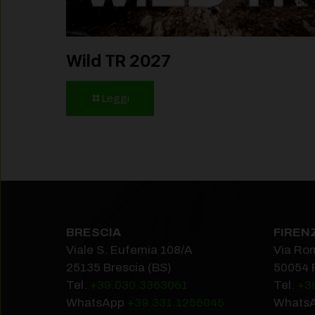
Wild TR 2027
Leggi
BRESCIA
FIREN
Viale S. Eufemia 108/A
Via Ro
25135 Brescia (BS)
50054 
Tel.
+39.030.3363061
Tel.
+3
WhatsApp
+39.331.1256045
Whats