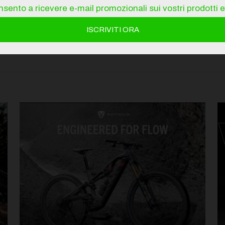
sento a ricevere e-mail promozionali sui vostri prodotti e 