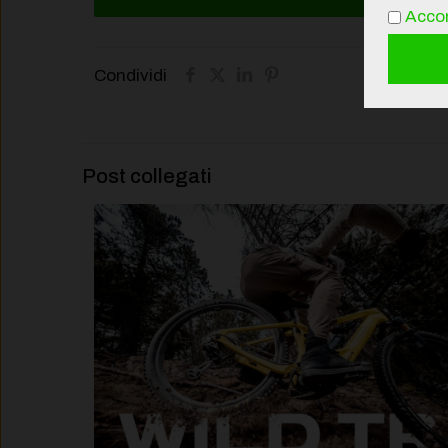
Accon
Condividi
Post collegati