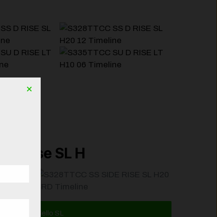
×
ea Rise SL H
Scopri il modello SL