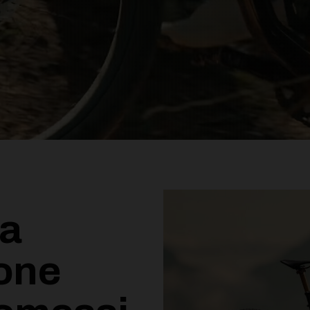
a
one