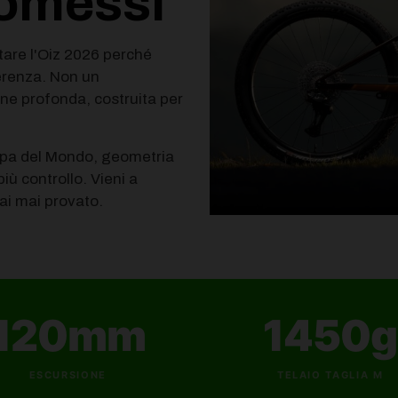
omessi
tare l'Oiz 2026 perché
ferenza. Non un
ne profonda, costruita per
ppa del Mondo, geometria
iù controllo. Vieni a
hai mai provato.
120mm
1450g
ESCURSIONE
TELAIO TAGLIA M