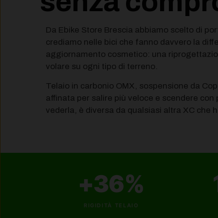
senza compr
Da Ebike Store Brescia abbiamo scelto di por
crediamo nelle bici che fanno davvero la dif
aggiornamento cosmetico: una riprogettazio
volare su ogni tipo di terreno.
Telaio in carbonio OMX, sospensione da Co
affinata per salire più veloce e scendere con p
vederla, è diversa da qualsiasi altra XC che 
+36%
RIGIDITÀ TELAIO