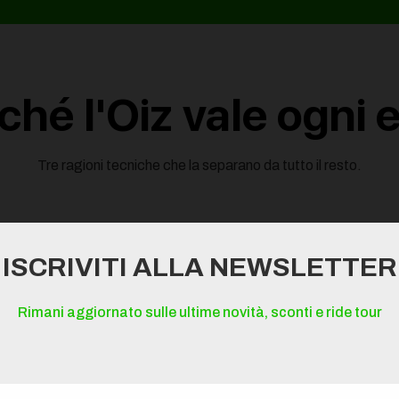
ché l'Oiz vale ogni 
Tre ragioni tecniche che la separano da tutto il resto.
ISCRIVITI ALLA NEWSLETTER
Rimani aggiornato sulle ultime novità, sconti e ride tour