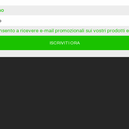
no
sento a ricevere e-mail promozionali sui vostri prodotti e 
02
LEGGEREZZA
SENZA COMPROMESSI
Telaio 1450g taglia M. Non il più leggero ma
il più veloce sul terreno.