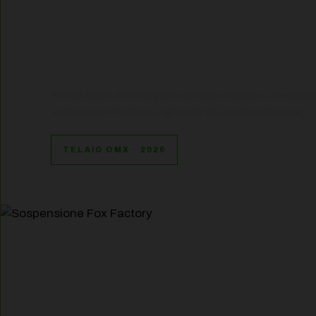
CARBONIO OMX
INGEGNERIA DA
Forme fluide, leveraggio in alluminio forgiato, cinematis
studiato per trasferire ogni watt alla ruota posteriore.
TELAIO OMX · 2026