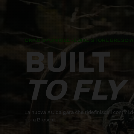
ORA DISPONIBILE - EBIKE STORE BRESCIA
BUILT
TO FLY
La nuova XC da gara che ridefinisce i confini de
noi a Brescia.