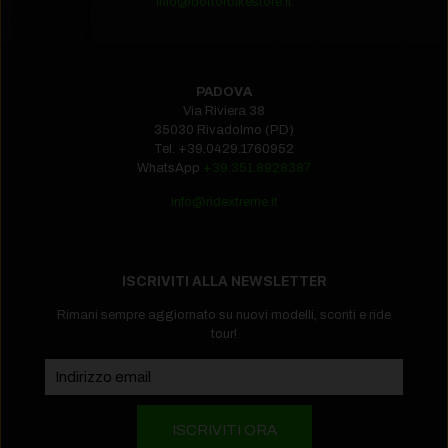
info@dottorbikestore.it
PADOVA
Via Riviera 38
35030 Rivadolmo (PD)
Tel.
+39.0429.1760952‬
WhatsApp
+39.351.8928387
info@ridextreme.it
ISCRIVITI ALLA NEWSLETTER
Rimani sempre aggiornato su nuovi modelli, sconti e ride
tour!