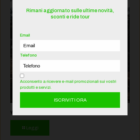
Rimani aggiornato sulle ultime novità,
sconti e ride tour
Email
Telefono
Acconsento a ricevere e-mail promozionali sui vostri
prodotti e servizi.
Wild TR 2027
Leggi