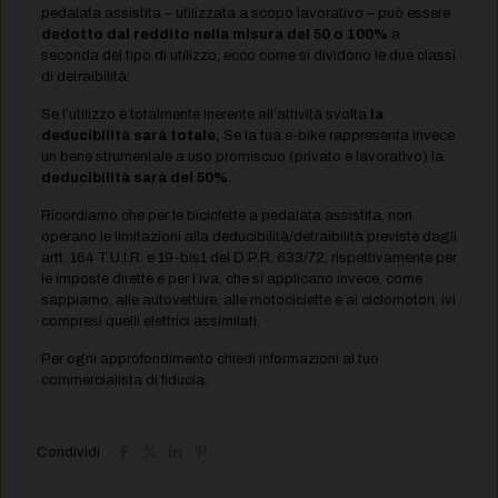
pedalata assistita – utilizzata a scopo lavorativo – può essere
dedotto dal reddito nella misura del 50 o 100%
a
seconda del tipo di utilizzo, ecco come si dividono le due classi
di detraibilità:
Se l’utilizzo è totalmente inerente all’attività svolta
la
deducibilità sarà totale,
Se la tua e-bike rappresenta invece
un bene strumentale a uso promiscuo (privato e lavorativo) la
deducibilità sarà del 50%
.
Ricordiamo che per le biciclette a pedalata assistita, non
operano le limitazioni alla deducibilità/detraibilità previste dagli
artt. 164 T.U.I.R. e 19-bis1 del D.P.R. 633/72, rispettivamente per
le imposte dirette e per l’iva, che si applicano invece, come
sappiamo, alle autovetture, alle motociclette e ai ciclomotori, ivi
compresi quelli elettrici assimilati.
Per ogni approfondimento chiedi informazioni al tuo
commercialista di fiducia.
Condividi