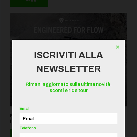
×
ISCRIVITI ALLA
NEWSLETTER
Rimani aggiornato sulle ultime novità,
sconti e ride tour
Email
Rotwild R.XX 2027: Il Nuovo Punto di Riferimento per
l’E-MTB Trail Leggera
Telefono
Leggi