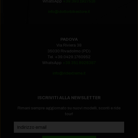
WhatsApp
+39.393.1927516
info@dottorbikestore.it
PADOVA
Via Riviera 38
35030 Rivadolmo (PD)
Tel.
+39.0429.1760952‬
WhatsApp
+39.351.8928387
info@ridextreme.it
ISCRIVITI ALLA NEWSLETTER
Rimani sempre aggiornato su nuovi modelli, sconti e ride
tour!