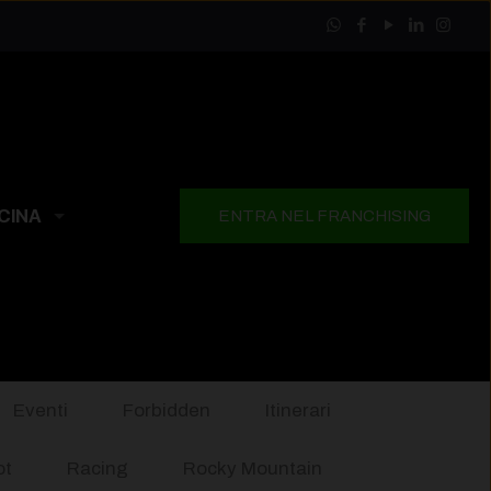
CINA
ENTRA NEL FRANCHISING
Eventi
Forbidden
Itinerari
ot
Racing
Rocky Mountain