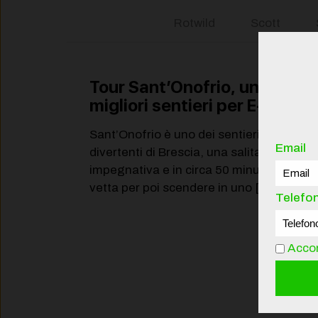
Rotwild
Scott
Tour Sant’Onofrio, uno dei
migliori sentieri per E-Bike.
Sant’Onofrio è uno dei sentieri più
Email
divertenti di Brescia, una salita
impegnativa e in circa 50 minuti si è sulla
vetta per poi scendere in uno
[…]
Telefo
Legg
Accon