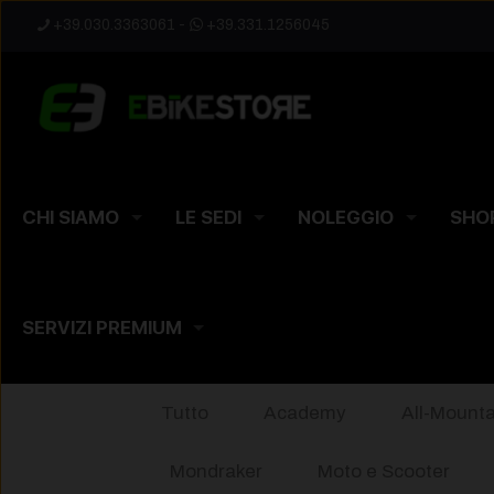
+39.030.3363061
-
+39.331.1256045
CHI SIAMO
LE SEDI
NOLEGGIO
SHO
SERVIZI PREMIUM
Tutto
Academy
All-Mounta
Mondraker
Moto e Scooter