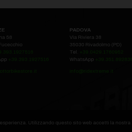
ZE
PADOVA
ma 58
Via Riviera 38
Fucecchio
35030 Rivadolmo (PD)
9.393.1927516‬
Tel.
+39.0429.1760952‬
App
+39.393.1927516
WhatsApp
+39.351.89283
ttorbikestore.it
info@ridextreme.it
a esperienza. Utilizzando questo sito web accetti la nostra
 - P.iva IT01365290178 -
Informativa privacy
-
Informativa