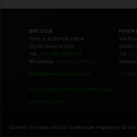
BRESCIA
FIREN
Viale S. Eufemia 108/A
Via Ro
25135 Brescia (BS)
50054 
Tel.
+39.030.3363061
Tel.
+3
WhatsApp
+39.331.1256045
Whats
info@ebikestorebrescia.it
info@do
Unisciti alla Community Whatsapp
Lavora con noi
Questo sito web utilizza i cookie per migliorare la tu
Copyright 2026 EBike Store by Puntoerre Srl
sulla protezione dei dati
.