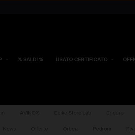
P
% SALDI %
USATO CERTIFICATO
OFFI
in
AVINOX
Ebike Store Lab
Enduro
News
Offerte
Orbea
Pedroni
Piv