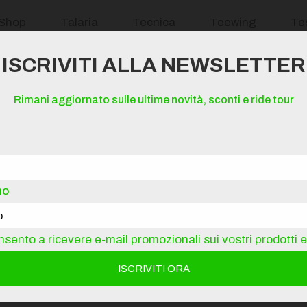
Shop
Talaria
Tecnica
Teewing
Te
ISCRIVITI ALLA NEWSLETTER
Rimani aggiornato sulle ultime novità, sconti e ride tour
no
i
sento a ricevere e-mail promozionali sui vostri prodotti e 