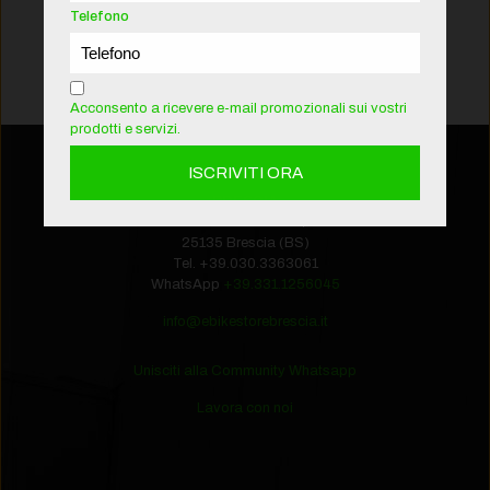
Telefono
Acconsento a ricevere e-mail promozionali sui vostri
prodotti e servizi.
BRESCIA
Viale S. Eufemia 108/A
25135 Brescia (BS)
Tel.
+39.030.3363061
WhatsApp
+39.331.1256045
info@ebikestorebrescia.it
Unisciti alla Community Whatsapp
Lavora con noi