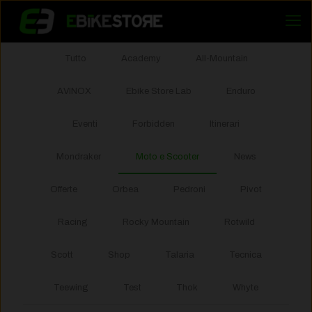
Tutto
Academy
All-Mountain
AVINOX
Ebike Store Lab
Enduro
Eventi
Forbidden
Itinerari
Mondraker
Moto e Scooter
News
Offerte
Orbea
Pedroni
Pivot
Racing
Rocky Mountain
Rotwild
Scott
Shop
Talaria
Tecnica
Teewing
Test
Thok
Whyte