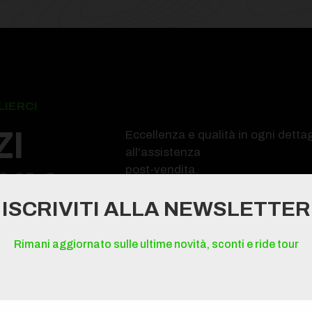
IERCI
ZI
Eccellenza e qualità in ogni dettag
all'assistenza
post-vendita.
IUM
ISCRIVITI ALLA NEWSLETTER
Rimani aggiornato sulle ultime novità, sconti e ride tour
2