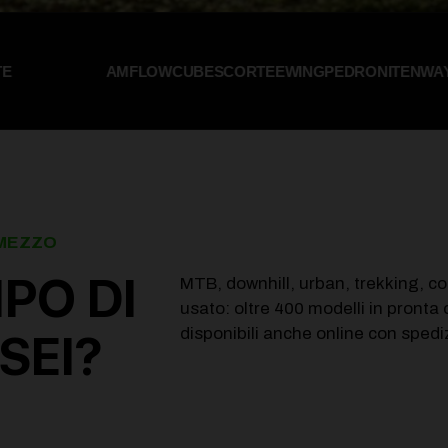
AMFLOW
CUBE
SCOR
TEEWING
PEDRONI
TENWAYS
THOK
VEL
 MEZZO
IPO DI
MTB, downhill, urban, trekking, co
usato: oltre 400 modelli in pront
disponibili anche online con spedizi
SEI?