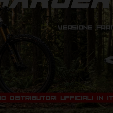
 TUTTA TUA
NELLA
IORNO