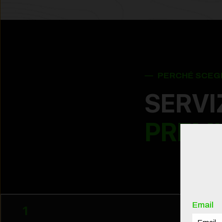
— PERCHÉ SCEGL
SERVI
PREM
Email
1