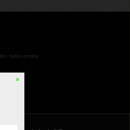
lio, dalla vendita
×
3