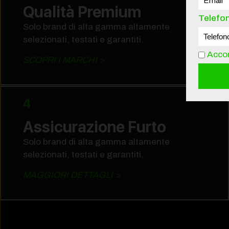
Qualità Premium
Telefo
Solo brand di alta gamma altamente
selezionati, testati e garantiti.
Accon
SCOPRI I MARCHI >
4
Assicurazione Furto
Solo brand di alta gamma altamente
selezionati, testati e garantiti.
MAGGIORI DETTAGLI >