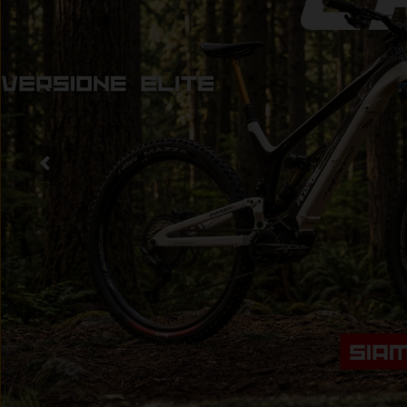
UNA CITTA'
TRASFORMA I TUOI SPOSTAMENTI 
TUA LIBERTA' QUOTIDIANA CON
1,50€ AL G
SCOPRI DI PIU'