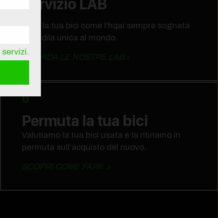
Servizio LAB
Crea la tua bici come l'hqai sempre sognata
e rendila unica al mondo.
servizi.
GUARDA LE NOSTRE LAB>
6
Permuta la tua bici
Valutiamo la tua bici usata e la ritiriamo in
permuta sull'acquisto del nuovo.
SCOPRI COME FARE >