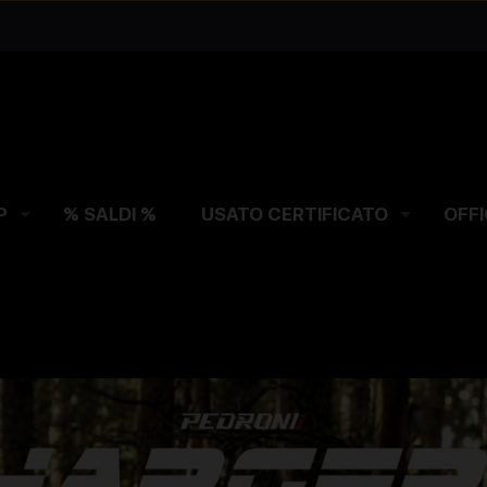
P
% SALDI %
USATO CERTIFICATO
OFFI
AL GIORNO