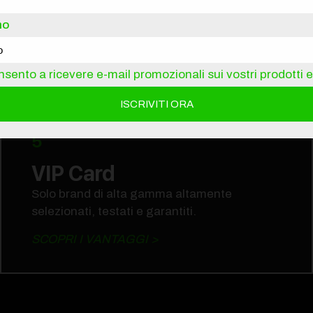
Officina Specializzata
no
Assistenza pre e post-vendita con tecnici
certificati sui principali motori.
sento a ricevere e-mail promozionali sui vostri prodotti e 
SCOPRI L'OFFICINA>
5
VIP Card
Solo brand di alta gamma altamente
selezionati, testati e garantiti.
SCOPRI I VANTAGGI >