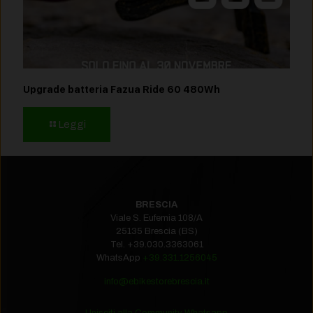
Upgrade batteria Fazua Ride 60 480Wh
Leggi
BRESCIA
Viale S. Eufemia 108/A
25135 Brescia (BS)
Tel.
+39.030.3363061
WhatsApp
+39.331.1256045
info@ebikestorebrescia.it