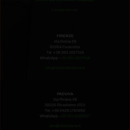
Unisciti alla Community Whatsapp
Lavora con noi
FIRENZE
Via Roma 58
50054 Fucecchio
Tel.
+39.393.1927516‬
WhatsApp
+39.393.1927516
info@dottorbikestore.it
PADOVA
Via Riviera 38
35030 Rivadolmo (PD)
Tel.
+39.0429.1760952‬
WhatsApp
+39.351.8928387
info@ridextreme.it