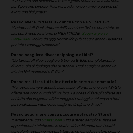
“Puoi avere una bicicletta o E-Bike gratis anche se le 3 bici sono
per 3 persone diverse. Puoi venire da noi con amici o parenti ed
avere una bici gratis”
Posso avere l’offerta 3×2 anche con RENT4RIDE?
“Certamente!! Puoi sfruttare dell’occasione 3×2 ed avere tutte le
bici con il nostro sistema di RENT4RIDE.
Scopri di più su
Rent4Ride!
. Inoltre da oggi Rent4Ride può essere anche Business
per tutti i vantaggi aziendali!”
Posso scegliere diverse tipologie di bici?
“Certamente!! Puoi scegliere 3 bici ed E-Bike completamente
diverse, sia di tipologia che di modelli. Puoi scegliere anche un
mix tra bici muscolari e E-Bike”
Posso sfruttare tutte le offerte in corso e sommarle?
“No, come sempre accade nelle super offerte, anche con il 3×2 le
offerte non sono cumulabili tra loro. La scelta di fare più offerte sta
nel fatto che vogliamo offrire maggiori vantaggi a chiunque e tutti
personalizzabili intorno alle esigenze di ognuno di voi!”
Posso acquistare senza passare nel vostro Store?
“Certamente, con
Smart Store
tutto è molto semplice, fissa un
appuntamento telefonico, in chat o videochiamata con i nostri
consulenti, potranno mostrarti tutte le novità ed assisterti proprio