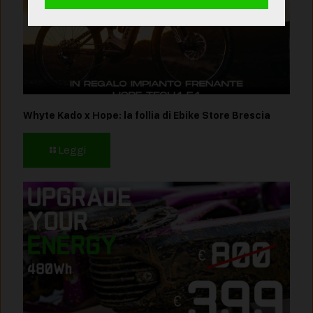
Whyte Kado x Hope: la follia di Ebike Store Brescia
Leggi