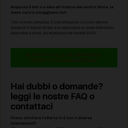
Acquista 3 bici o e-bike all’interno del nostro Store, la
meno cara la omaggiamo noi!
Tutto è molto semplice, 2 sole limitazioni: Le 3 bici devono
essere di 3 importi diversi e la selezione è su quasi tutte le bici
disponibili a stock, ad esclusione dei modelli 2025.
SCOPRI TUTTE LE BICI IN PROMO E
SCEGLI LA TUA COMBINAZIONE
Hai dubbi o domande?
leggi le nostre FAQ o
contattaci
Posso sfruttare l’offerta 3×2 con 3 diverse
intestazioni?