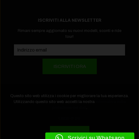
ISCRIVITI ALLA NEWSLETTER
Rimani sempre aggiornato su nuovi modelli, sconti e ride
tour!
Questo sito web utilizza i cookie per migliorare la tua esperienza.
Utilizzando questo sito web accetti la nostra
Informativa sulla
protezione dei dati
.
Copyright 2026 EBike Store by Puntoerre Srl - P.iva
Leggi di più
IT01365290178 -
Informativa privacy
-
Informativa cookies
Accetta
Scrivici su Whatsapp