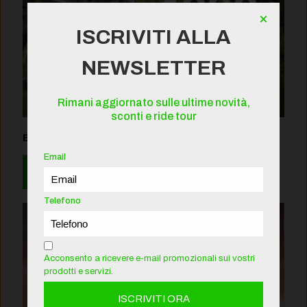
×
ISCRIVITI ALLA
NEWSLETTER
Rimani aggiornato sulle ultime novità,
sconti e ride tour
ECOBONUS 2026
Email
Leggi
Telefono
Acconsento a ricevere e-mail promozionali sui vostri
prodotti e servizi.