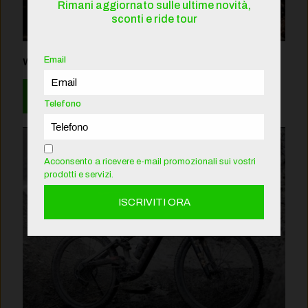
Rimani aggiornato sulle ultime novità,
sconti e ride tour
Email
Wild TR 2027
Leggi
Telefono
Acconsento a ricevere e-mail promozionali sui vostri
prodotti e servizi.