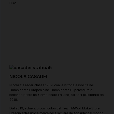
Bike.
NICOLA CASADEI
Nicola Casadei, classe 1989, con la vittoria assoluta nel
Campionato Europeo e nel Campionato Superenduro e il
secondo posto nel Campionato italiano, è il rider più titolato del
2018.
Dal 2019, schierato con i colori del Team MrWolf Ebike Store
Brescia entra ufficialmente nella schiera dei top rider del mondo