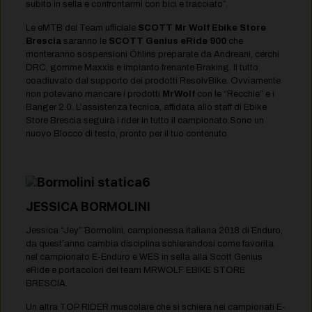
subito in sella e confrontarmi con bici e tracciato”.
Le eMTB del Team ufficiale
SCOTT Mr Wolf Ebike Store
Brescia
saranno le
SCOTT Genius eRide 900
che
monteranno sospensioni Öhlins preparate da Andreani, cerchi
DRC, gomme Maxxis e impianto frenante Braking. Il tutto
coadiuvato dal supporto dei prodotti ResolvBike. Ovviamente
non potevano mancare i prodotti
MrWolf
con le “Recchie” e i
Banger 2.0. L’assistenza tecnica, affidata allo staff di Ebike
Store Brescia seguirà i rider in tutto il campionato.Sono un
nuovo Blocco di testo, pronto per il tuo contenuto
JESSICA BORMOLINI
Jessica “Jey” Bormolini, campionessa italiana 2018 di Enduro,
da quest’anno cambia disciplina schierandosi come favorita
nel campionato E-Enduro e WES in sella alla Scott Genius
eRide e portacolori del team MRWOLF EBIKE STORE
BRESCIA.
Un altra TOP RIDER muscolare che si schiera nei campionati E-