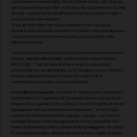
edizione del mondiale WES, World e-Bikes Series. Altri due top
del muscolare dunque che – sulla scia del cambiamento di rotta
di molti – hanno deciso di affrontare una nuova sfida in sella a
una mountain bike elettrica.
Si sa, gli mtb riders non si accontentano mai e la nuova
frontiera della pedalata assistita non poteva che rappresentare
una possibile fonte di adrenalina pura a cui sarebbe stato
difficile rinunciare.
“La bicicletta a pedalata assistita è il must have del momento –
spiega
Jessica Bormolini
, campionessa italiana Enduro
MTB 2018 -. “Per chi ama le sfide e le ha provate tutte è
impossibile non essere tentato. Io ho bisogno di nuovi stimoli e
avendo sempre il risultato in testa non vedo l’ora di
confrontarmi con questa nuova esperienza”.
Anche
Nicola Casade
i (nel 2018 1° assoluto nel Campionato
SuperEnduro e 1° assoluto all’ European Enduro Series) è più
interessato a questa novità piuttosto che all’incognita di dover
gareggiare con una bicicletta non muscolare. “Sono troppo
curioso di vedere come andrà la gara – spiega -. Le 4 prove
speciali saranno molto impegnative e dovrò competere con
riders di esperienza che su queste ebike gareggiano da tempo.
E’ uno stimolo troppo affascinate per non aver voglia di salire