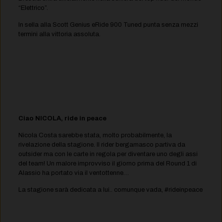
“Elettrico”.
In sella alla Scott Genius eRide 900 Tuned punta senza mezzi
termini alla vittoria assoluta.
Ciao NICOLA,
ride in peace
Nicola Costa sarebbe stata, molto probabilmente, la
rivelazione della stagione. Il rider bergamasco partiva da
outsider ma con le carte in regola per diventare uno degli assi
del team! Un malore improvviso il giorno prima del Round 1 di
Alassio ha portato via il ventottenne…
La stagione sarà dedicata a lui.. comunque vada, #rideinpeace