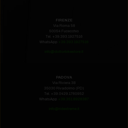
FIRENZE
Via Roma 58
50054 Fucecchio
Tel.
+39.393.1927516‬
WhatsApp
+39.393.1927516
info@dottorbikestore.it
PADOVA
Via Riviera 38
35030 Rivadolmo (PD)
Tel.
+39.0429.1760952‬
WhatsApp
+39.351.8928387
info@ridextreme.it