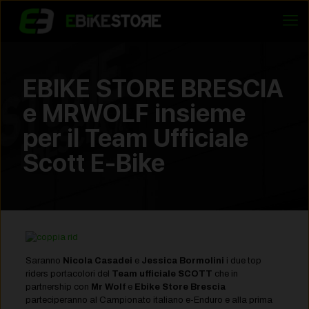
EBIKE STORE BRESCIA
e MRWOLF insieme
per il Team Ufficiale
Scott E-Bike
Saranno
Nicola Casadei
e
Jessica Bormolini
i due top
riders portacolori del
Team ufficiale SCOTT
che in
partnership con
Mr Wolf
e
Ebike Store Brescia
parteciperanno al Campionato italiano e-Enduro e alla prima