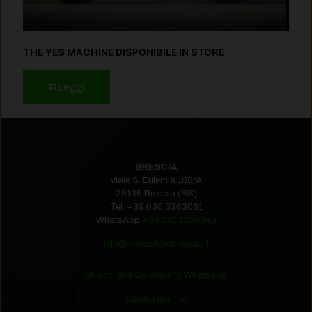
THE YES MACHINE DISPONIBILE IN STORE
Leggi
BRESCIA
Viale S. Eufemia 108/A
25135 Brescia (BS)
Tel.
+39.030.3363061
WhatsApp
+39.331.1256045
info@ebikestorebrescia.it
Unisciti alla Community Whatsapp
Lavora con noi