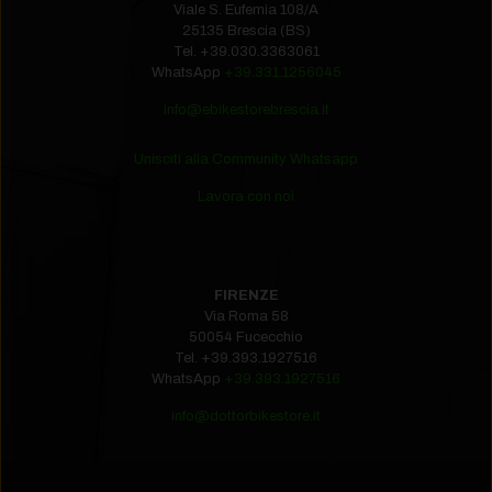
Viale S. Eufemia 108/A
25135 Brescia (BS)
Tel.
+39.030.3363061
WhatsApp
+39.331.1256045
info@ebikestorebrescia.it
Unisciti alla Community Whatsapp
Lavora con noi
FIRENZE
Via Roma 58
50054 Fucecchio
Tel.
+39.393.1927516‬
WhatsApp
+39.393.1927516
info@dottorbikestore.it