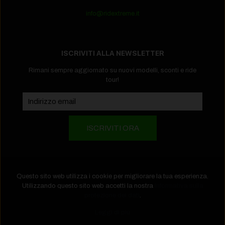
info@ridextreme.it
ISCRIVITI ALLA NEWSLETTER
Rimani sempre aggiornato su nuovi modelli, sconti e ride
tour!
Questo sito web utilizza i cookie per migliorare la tua esperienza.
Utilizzando questo sito web accetti la nostra
Informativa sulla
protezione dei dati
.
Copyright 2026 EBike Store by Puntoerre Srl - P.iva
Leggi di più
IT01365290178 -
Informativa privacy
-
Informativa cookies