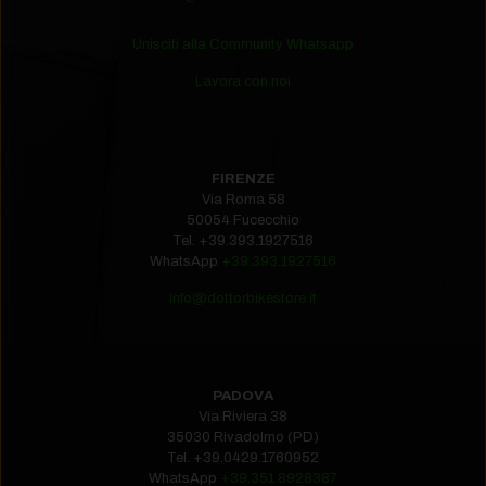
Unisciti alla Community Whatsapp
Lavora con noi
FIRENZE
Via Roma 58
50054 Fucecchio
Tel.
+39.393.1927516‬
WhatsApp
+39.393.1927516
info@dottorbikestore.it
PADOVA
Via Riviera 38
35030 Rivadolmo (PD)
Tel.
+39.0429.1760952‬
WhatsApp
+39.351.8928387