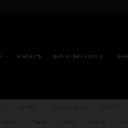
P
% SALDI %
USATO CERTIFICATO
OFFI
in
AVINOX
Ebike Store Lab
Enduro
News
Offerte
Orbea
Pedroni
Piv