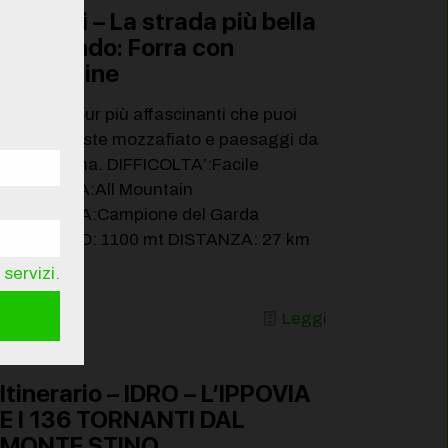
Itinerari – La strada più bella
del Mondo: Forra con
Tremosine
Uno dei Tour più affascinanti che puoi
provare, viste mozzafiato e paesaggi da
cardiopalma. DIFFICOLTA’:Facile
TIPOLOGIA:All Mountain
PARTENZA:Campione del Garda
DISLIVELLO: 1100 mt DISTANZA: 27 km
[…]
servizi.
Leggi
Itinerario – IDRO – L’IPPOVIA
E I 136 TORNANTI DAL
MONTE STINO