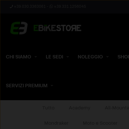
+39.030.3363061
-
+39.331.1256045
CHI SIAMO
LE SEDI
NOLEGGIO
SHO
SERVIZI PREMIUM
Tutto
Academy
All-Mounta
Mondraker
Moto e Scooter