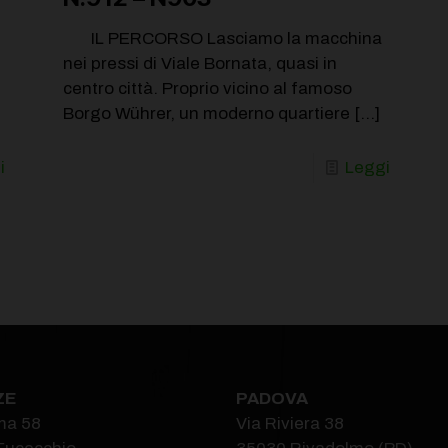
IL PERCORSO Lasciamo la macchina
nei pressi di Viale Bornata, quasi in
centro città. Proprio vicino al famoso
Borgo Wührer, un moderno quartiere
[…]
i
Leggi
ZE
PADOVA
ma 58
Via Riviera 38