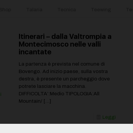
Shop
Talaria
Tecnica
Teewing
Te
Itinerari – dalla Valtrompia a
Montecimosco nelle valli
incantate
La partenza è prevista nel comune di
Bovengo. Ad inizio paese, sulla vostra
destra, è presente un parcheggio dove
potrete lasciare la macchina.
DIFFICOLTA’:Medio TIPOLOGIA:All
i
Mountain/
[…]
Leggi