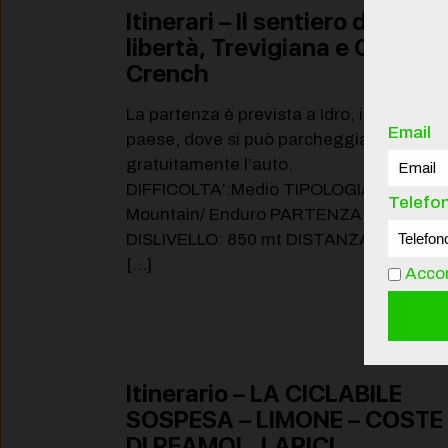
Itinerari – Il sentiero della
libertà, Trevigiana e Cima
Crench
La partenza è prevista a Idro, in centro
Email
paese, dove si può parcheggiare
gratuitamente l’auto.
DIFFICOLTA’:Medio TIPOLOGIA:All
Telefo
Mountain/ Enduro PARTENZA:Idro
DISLIVELLO: 850 mt DISTANZA: 17 km
[…]
Accon
Legg
Itinerario – LA CICLABILE
SOSPESA – LIMONE – COSTE
DI REAMOL, LARICI.