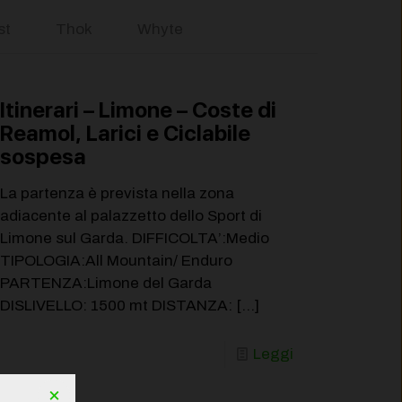
st
Thok
Whyte
Itinerari – Limone – Coste di
Reamol, Larici e Ciclabile
sospesa
La partenza è prevista nella zona
adiacente al palazzetto dello Sport di
Limone sul Garda. DIFFICOLTA’:Medio
TIPOLOGIA:All Mountain/ Enduro
PARTENZA:Limone del Garda
DISLIVELLO: 1500 mt DISTANZA:
[…]
Leggi
×