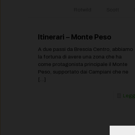
Rotwild
Scott
Itinerari – Monte Peso
A due passi da Brescia Centro, abbiamo
la fortuna di avere una zona che ha
come protagonista principale il Monte
Peso, supportato dai Campiani che ne
[…]
Legg