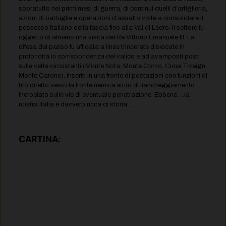
sopratutto nei primi mesi di guerra, di continui duelli d’artiglieria,
azioni di pattuglie e operazioni d’assalto volte a consolidare il
possesso italiano della fascia fino alla Val di Ledro. Il settore fu
oggetto di almeno una visita del Re Vittorio Emanuele III. La
difesa del passo fu affidata a linee trincerate dislocate in
profondità in corrispondenza del valico e ad avamposti posti
sulle vette circostanti (Monte Nota, Monte Corno, Cima Tiveign,
Monte Carone), inseriti in una fronte di postazioni con funzioni di
tiro diretto verso la fronte nemica e tiro di fiancheggiamento
incrociato sulle vie di eventuale penetrazione. Ebbene….la
nostra Italia è davvero ricca di storia….
CARTINA: