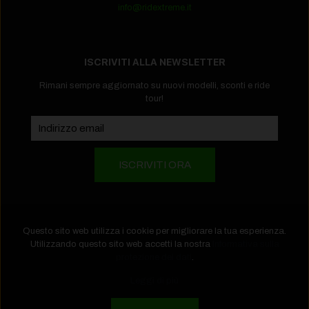
info@ridextreme.it
ISCRIVITI ALLA NEWSLETTER
Rimani sempre aggiornato su nuovi modelli, sconti e ride
tour!
Questo sito web utilizza i cookie per migliorare la tua esperienza.
Utilizzando questo sito web accetti la nostra
Informativa sulla
protezione dei dati
.
Copyright 2026 EBike Store by Puntoerre Srl - P.iva
Leggi di più
IT01365290178 -
Informativa privacy
-
Informativa cookies