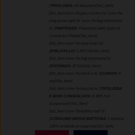
]
TIPOLOGIA:
All Mountain[/list_item]
[list_item icon=’fa-play-circle-o fa’ icon=’fa-
long-arrow-right fa’ icon=’fa-flag-checkered
fa’ ]
PARTENZA:
Palazzetto dello Sport di
Limone sul Garda[/list_item]
[list_item icon=’fa-area-chart fa’
]
DISLIVELLO:
1.500 mt[/list_item]
[list_item icon=’fa-flag-checkered fa’
]
DISTANZA:
37 km[/list_item]
[list_item icon=’fa-clock-o fa’ ]
DURATA:
6
ore[/list_item]
[list_item icon=’fa-bicycle fa’ ]
TIPOLOGIA
E-BIKE CONSIGLIATA:
E-Mtb Full
Suspension[/list_item]
[list_item icon=’fa-battery-half fa’
]
CONSUMO MEDIO BATTERIA:
1 batteria
100% andando al risparmio[/list_item]