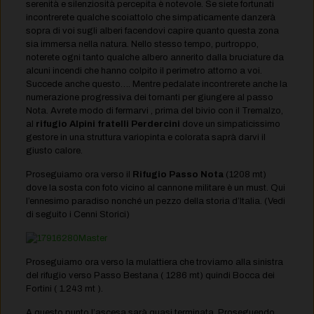
serenità e silenziosità percepita è notevole. Se siete fortunati
incontrerete qualche scoiattolo che simpaticamente danzerà
sopra di voi sugli alberi facendovi capire quanto questa zona
sia immersa nella natura. Nello stesso tempo, purtroppo,
noterete ogni tanto qualche albero annerito dalla bruciature da
alcuni incendi che hanno colpito il perimetro attorno a voi.
Succede anche questo…. Mentre pedalate incontrerete anche la
numerazione progressiva dei tornanti per giungere al passo
Nota. Avrete modo di fermarvi , prima del bivio con il Tremalzo,
al
rifugio Alpini fratelli Perdercini
dove un simpaticissimo
gestore in una struttura variopinta e colorata saprà darvi il
giusto calore.
Proseguiamo ora verso il
Rifugio Passo Nota
(1208 mt)
dove la sosta con foto vicino al cannone militare è un must. Qui
l’ennesimo paradiso nonché un pezzo della storia d’Italia. (Vedi
di seguito i Cenni Storici)
Proseguiamo ora verso la mulattiera che troviamo alla sinistra
del rifugio verso Passo Bestana ( 1286 mt) quindi Bocca dei
Fortini ( 1.243 mt ).
A questo punto l’ascesa sarà quasi terminata. Proseguendo