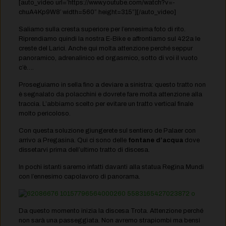
[auto_video url=’https://www.youtube.com/watch?v=-
chuA4Kp9W8′ width=560” height=315”][/auto_video]
Saliamo sulla cresta superiore per l’ennesima foto di rito.
Riprendiamo quindi la nostra E-Bike e affrontiamo sul 422a le
creste del Larici. Anche qui molta attenzione perché seppur
panoramico, adrenalinico ed orgasmico, sotto di voi il vuoto
c’è….
Proseguiamo in sella fino a deviare a sinistra: questo tratto non
è segnalato da polacchini e dovrete fare molta attenzione alla
traccia. L’abbiamo scelto per evitare un tratto vertical finale
molto pericoloso.
Con questa soluzione giungerete sul sentiero de Palaer con
arrivo a Pregasina. Qui ci sono delle
fontane d’acqua
dove
dissetarvi prima dell’ultimo tratto di discesa.
In pochi istanti saremo infatti davanti alla statua Regina Mundi
con l’ennesimo capolavoro di panorama.
Da questo momento inizia la discesa Trota. Attenzione perché
non sarà una passeggiata. Non avremo strapiombi ma bensì