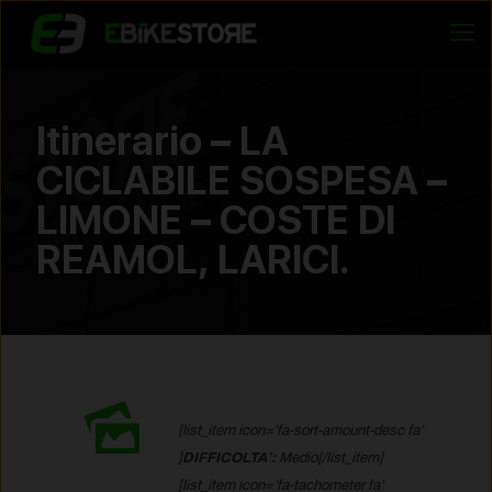
Itinerario – LA
CICLABILE SOSPESA –
LIMONE – COSTE DI
REAMOL, LARICI.
[list_item icon=’fa-sort-amount-desc fa’
]
DIFFICOLTA’:
Medio[/list_item]
[list_item icon=’fa-tachometer fa’