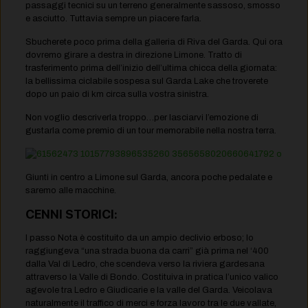
passaggi tecnici su un terreno generalmente sassoso, smosso
e asciutto. Tuttavia sempre un piacere farla.
Sbucherete poco prima della galleria di Riva del Garda. Qui ora
dovremo girare a destra in direzione Limone. Tratto di
trasferimento prima dell’inizio dell’ultima chicca della giornata:
la bellissima ciclabile sospesa sul Garda Lake che troverete
dopo un paio di km circa sulla vostra sinistra.
Non voglio descriverla troppo…per lasciarvi l’emozione di
gustarla come premio di un tour memorabile nella nostra terra.
Giunti in centro a Limone sul Garda, ancora poche pedalate e
saremo alle macchine.
CENNI STORICI:
l passo Nota è costituito da un ampio declivio erboso; lo
raggiungeva “una strada buona da carri” già prima nel ‘400
dalla Val di Ledro, che scendeva verso la riviera gardesana
attraverso la Valle di Bondo. Costituiva in pratica l’unico valico
agevole tra Ledro e Giudicarie e la valle del Garda. Veicolava
naturalmente il traffico di merci e forza lavoro tra le due vallate,