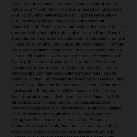
da sempre appartenenti a potenze diverse e contrapposte.
Valicato da Niccolò Piccinino diretto all’assedio di Brescia nel
1438, lo troviamo nelle relazioni dei funzionari Veneziani del
‘600 che ne progettavano la difesa contro eventuali
penetrazioni dal Trentino, delineando criteri di occupazione che
sarebbero stati ricalcati e potenziati durante la Prima Guerra
Mondiale: veniva già allora riconosciuto il ruolo determinante di
un presidio sul Monte Corno che avrebbe consentito il controllo
del passo con effettivi meno ingenti di quelli necessari per una
difesa diretta sul valico. Caduta la presa della Serenissima, il
Passo potè essere attraversato in entrambe le direzioni da
eserciti e sbandati, invasori e fuggiaschi; nel 1703 fu teatro
dello scontro, commemorato dalla bandiera metallica oggi
presente, in cui gli Shutzen fermarono le truppe Francesi dirette
a nord. Tra gli illustri che lo percorsero, il Generale Vendome che
con le guerre di Indipendenza iniziò a essere interessato dai
flussi di reparti imperiali diretti a contrastarla. Quindi nel 1796
gli Austriaci sconfitti a Lonato dai Francesi, nel 1859 gli
Austriaci che andavano a combattere a S. Martino e Solferino,
nel 1866 alcuni reparti garibaldini che si preparavano alla
battaglia di Bezzecca: sarà ferito qui Carlo Pisacane.
Consolidato il confine italo Austriaco, vi furono realizzate a
breve distanza le due caserme delle rispettive Guardie di