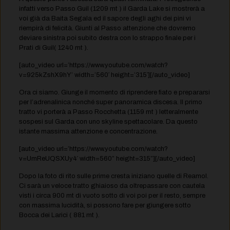
infatti verso Passo Guil (1209 mt ) il Garda Lake si mostrerà a
voi già da Baita Segala ed il sapore degli aghi dei pini vi
riempirà di felicità. Giunti al Passo attenzione che dovremo
deviare sinistra poi subito destra con lo strappo finale per i
Prati di Guil( 1240 mt ).
[auto_video url=’https://www.youtube.com/watch?
v=925kZshX9hY’ width=’560′ height=’315′][/auto_video]
Ora ci siamo. Giunge il momento di riprendere fiato e prepararsi
per l’adrenalinica nonché super panoramica discesa. Il primo
tratto vi porterà a Passo Rocchetta (1159 mt ) letteralmente
sospesi sul Garda con uno skyline spettacolare. Da questo
istante massima attenzione e concentrazione.
[auto_video url=’https://www.youtube.com/watch?
v=UmReUQSXUy4′ width=560” height=315”][/auto_video]
Dopo la foto di rito sulle prime cresta iniziano quelle di Reamol.
Ci sarà un veloce tratto ghiaioso da oltrepassare con cautela
visti i circa 900 mt di vuoto sotto di voi poi per il resto, sempre
con massima lucidità, si possono fare per giungere sotto
Bocca dei Larici ( 881 mt ).