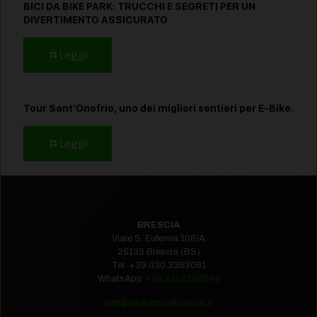
BICI DA BIKE PARK: TRUCCHI E SEGRETI PER UN
DIVERTIMENTO ASSICURATO
Leggi
Tour Sant’Onofrio, uno dei migliori sentieri per E-Bike.
Leggi
BRESCIA
Viale S. Eufemia 108/A
25135 Brescia (BS)
Tel.
+39.030.3363061
WhatsApp
+39.331.1256045
info@ebikestorebrescia.it