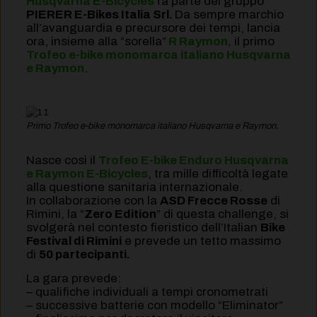
Husqvarna E-Bicycles
fa parte del gruppo
PIERER E-Bikes Italia Srl.
Da sempre marchio
all’avanguardia e precursore dei tempi, lancia
ora, insieme alla “sorella”
R Raymon,
il primo
Trofeo e-bike monomarca italiano Husqvarna
e Raymon
.
Primo Trofeo e-bike monomarca italiano Husqvarna e Raymon.
Nasce così il
Trofeo E-bike Enduro Husqvarna
e Raymon E-Bicycles
, tra mille difficoltà legate
alla questione sanitaria internazionale.
In collaborazione con la
ASD Frecce Rosse
di
Rimini, la “
Zero Edition
” di questa challenge, si
svolgerà nel contesto fieristico dell’Italian
Bike
Festival di Rimini
e prevede un tetto massimo
di
50 partecipanti.
La gara prevede:
– qualifiche individuali a tempi cronometrati
– successive batterie con modello “Eliminator”