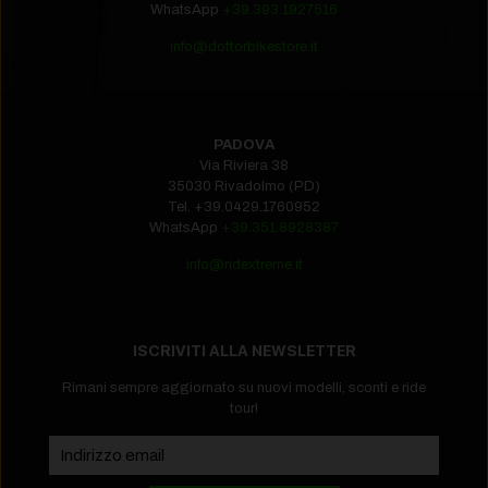
WhatsApp
+39.393.1927516
info@dottorbikestore.it
PADOVA
Via Riviera 38
35030 Rivadolmo (PD)
Tel.
+39.0429.1760952‬
WhatsApp
+39.351.8928387
info@ridextreme.it
ISCRIVITI ALLA NEWSLETTER
Rimani sempre aggiornato su nuovi modelli, sconti e ride
tour!