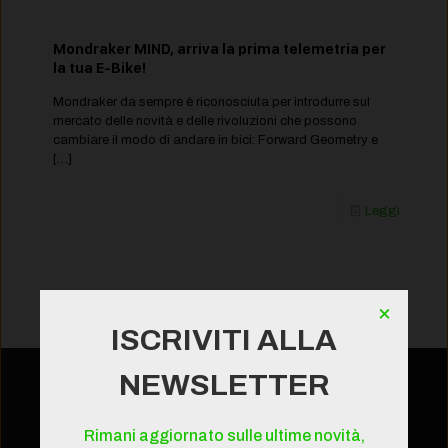
Mondraker MIND, arriva la prima telemetria per
la tua E-Bike!
Mondraker da sempre è riconosciuta per introdurre sul
mercato delle novità e delle rivoluzioni che possono
cambiare il modo di andare in bici: Forward Geometry e
[…]
Leggi
×
ISCRIVITI ALLA
NEWSLETTER
BRESCIA
Rimani aggiornato sulle ultime novità,
Viale S. Eufemia 108/A