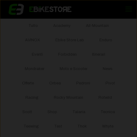
Tutto
Academy
All-Mountain
AVINOX
Ebike Store Lab
Enduro
Eventi
Forbidden
Itinerari
Mondraker
Moto e Scooter
News
Offerte
Orbea
Pedroni
Pivot
Racing
Rocky Mountain
Rotwild
Scott
Shop
Talaria
Tecnica
Teewing
Test
Thok
Whyte