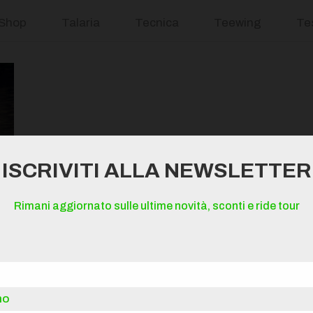
Shop
Talaria
Tecnica
Teewing
Te
ISCRIVITI ALLA NEWSLETTER
Rimani aggiornato sulle ultime novità, sconti e ride tour
no