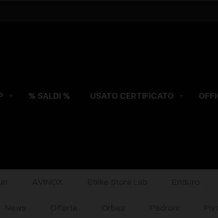
P
% SALDI %
USATO CERTIFICATO
OFFI
in
AVINOX
Ebike Store Lab
Enduro
News
Offerte
Orbea
Pedroni
Piv