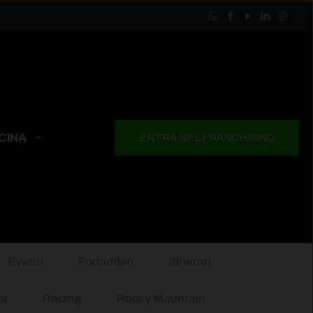
CINA
ENTRA NEL FRANCHISING
Eventi
Forbidden
Itinerari
ot
Racing
Rocky Mountain