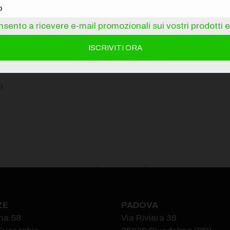
sento a ricevere e-mail promozionali sui vostri prodotti e 
i
ZE
PADOVA
ma 58
Via Riviera 38