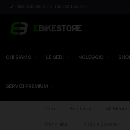
+39.030.3363061
-
+39.331.1256045
CHI SIAMO
LE SEDI
NOLEGGIO
SHO
SERVIZI PREMIUM
Tutto
Academy
All-Mounta
Mondraker
Moto e Scooter