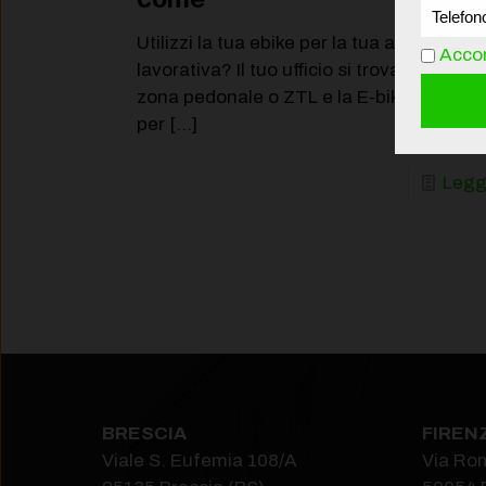
Utilizzi la tua ebike per la tua attività
Accon
lavorativa? Il tuo ufficio si trova in una
zona pedonale o ZTL e la E-bike ti serve
per
[…]
Legg
BRESCIA
FIREN
Viale S. Eufemia 108/A
Via Ro