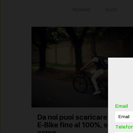
Rotwild
Scott
Email
Da noi puoi scaricare la tua
E-Bike fino al 100%, scopri
Telefo
come